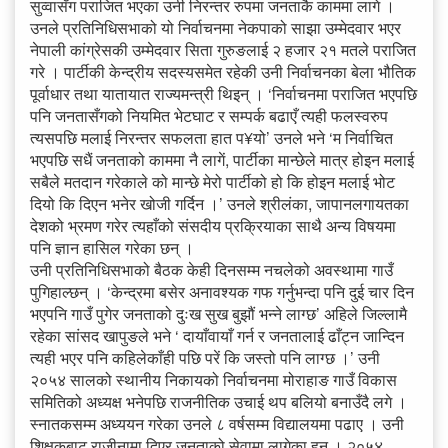
सुव्वासँग पराजित भएका उनी निरन्तर रुपमा जनताकै काममा लागे ।
उनले प्रतिनिधिसभाको यो निर्वाचनमा नेकपाको साझा उम्मेदवार भएर
नेपाली कांग्रेसकी उम्मेदवार सिता गुरुङलाई २ हजार २१ मतले पराजित
गरे । पार्टीकी केन्द्रीय सदस्यसमेत रहेकी उनी निर्वाचनका बेला भौतिक
पूर्वाधार तथा यातायात राज्यमन्त्री थिइन् । ‘निर्वाचनमा पराजित भएपछि
पनि जनतासँगको नियमित भेटघाट र सम्पर्क बढाएँ त्यही फलस्वरुप
त्यसपछि मलाई निरन्तर सफलता हात प¥यो’ उनले भने ‘म निर्वाचित
भएपछि सधैं जनताको काममा नै लागें, पार्टीका मान्छेले मात्र होइन मलाई
सबैले मतदान गरेकाले को मान्छे मेरो पार्टीको हो कि होइन मलाई भोट
दियो कि दिएन भनेर खोजी गर्दिन ।’ उनले श्रीलंका, जापानलगायतका
देशको भ्रमण गरेर त्यहाँको संसदीय प्रक्रियाका साथै अन्य विषयमा
पनि ज्ञान हासिल गरेका छन् ।
उनी प्रतिनिधिसभाको बैठक केही दिनसम्म नचलेको अवस्थामा गाउँ
पुगिहाल्छन् । ‘केन्द्रमा बसेर अनावश्यक गफ गर्नुभन्दा पनि दुई चार दिन
भएपनि गाउँ पुगेर जनताको दुःख सुख बुझौं भन्ने लाग्छ’ अहिले जिल्लामै
रहेका सांसद खापुङले भने ‘ दायाँवायाँ गर्न र जनतालाई ढाँट्न जान्दिन
त्यही भएर पनि कहिलेकाँही पछि परें कि जस्तो पनि लाग्छ ।’ उनी
२०५४ सालको स्थानीय निकायको निर्वाचनमा मोराहाङ गाउँ विकास
समितिको अध्यक्ष भनेपछि राजनीतिक उचाई थप बलियो बनाउँदै लगे ।
स्नातकसम्म अध्ययन गरेका उनले ८ वर्षसम्म विद्यालयमा पढाए । उनी
शिक्षकबाट राजीनामा दिएर जनताको सेवामा लागेका हुन् । २०५४