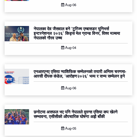
Aug-06
नेपालका देव जैसवाल बने ‘टुरिज्म एम्बासडर युनिभर्स
इन्टरनेशनल २०२६’ किड्स मेल ग्रान्ड विनर, विश्व मञ्चमा
नेपालको गौरव उच्च
Aug-04
एनआरएनए एसिया प्याशिफिक सम्मेलनको तयारी अन्तिम चरणमा-
आरसी दीपक कंडेल, ‘आरोहण२०२६’ भव्य र सभ्य सम्मेलन हुने
Aug-06
छनोटमा असफल भए पनि नेपालले वुमन्स एसिया कप खेल्ने
सम्भावना, एसीसीको औपचारिक घोषणा अझै बाँकी
Aug-05