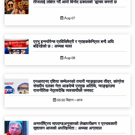
तीजलाई लक्षित गर्दै आयो बिनोद ढकालको ‘झुम्का कस्तो छ
Aug-07
प्रभु इन्स्योरेन्स प्रविधिमैत्री र ग्राहककेन्द्रित बन्दै अघि
बढिरहेको छ : अध्यक्ष मल्ल
Aug-08
एनआरएनए एशिया सम्मेलनको तयारी ग्वाङ्झाउमा तीव्र, कांग्रेस
संसदीय दलका नेता आङदेम्बे प्रमुख अतिथि, ग्वाङ्झाउमा
राजनीतिक नेतृत्वदेखि व्यवसायीको जमघट
05:50 बिहान • आज
अन्तर्राष्ट्रिय मापदण्डअनुसारको लेखापरीक्षण र प्रभावकारी
सुशासन आजको अपरिहार्यता : अध्यक्ष अग्रवाल