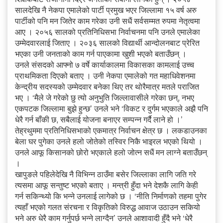
सालदेखि नै नेकपा एमालेको पार्टी प्रमुख भएर जिल्लामा १५ वर्ष अरु
पार्टीको पनि मन जितेर काम गरेका उनी सधैं सर्वसम्मत रुपमा नेतृत्वमा
आए । २०५६ सालको प्रतिनिधिसभा निर्वाचनमा पनि उनले एमालेका
उम्मेदवारलाई जिताए । २०३६ सालको विद्यार्थी आन्दोलनबाट प्रेरित
भएका उनी जनताको काम गर्न पाएकामा खुशी भएको बताउँछन् ।
उनले संसदको आफ्नो ७ वर्षे कार्याकालमा विकासका कामलाई उच्च
प्राथमिकता दिएको बताए । उनी नेकपा एमालेको गत महाधिवेशनमा
केन्द्रीय सदस्यको उम्मेदवार बनेका थिए तर थोरैमात्र मतले पराजित
भए । ‘मैले जे गरेको छु त्यो अनुभुति जिल्लावासीले गरेका छन्, नभए
एकपटक जिल्लामा बुझे हुन्छ’ उनले भने ‘विकट र दुर्गम भएकाले अझै पनि
धेरै गर्न बाँकी छ, सबैलाई योजना बनाएर सम्पन्न गर्दै लाने हो ।’
तेह्रथुममा प्रतिनिधिसभाको एकमात्र निर्वाचन क्षेत्र छ । लकडाउनका
बेला घर पुगेका उनले हलो जोतेको तस्विर निकै भाइरल भएको थियो ।
उनले आफू किसानको छोरो भएकाले हलो जोत्न सधैं मन लाग्ने बताउँछन्
।
खापुङले पहिलेदेखि नै विभिन्न ठाउँमा बसेर जिल्लाका लागि जति गरे
त्यसमा आफू सन्तुष्ट भएको बताए । मन्त्री हुँदा भने देशकै लागि केही
गर्न सकिन्थ्यो कि भन्ने उनलाई लागेको छ । ‘नीति निर्माणको तहमा पुगेर
त्यहाँ भएको गलत संरचना र विकृतिको विरुद्ध आवाज उठाउन सकियो
भने अरु धेरै काम गर्नुपर्छ भन्ने लाग्दैन’ उनले आशावादी हुँदै भने ‘धेरै