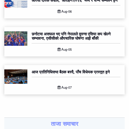
आरसी दीपक कंडेल, ‘आरोहण२०२६’ भव्य र सभ्य सम्मेलन हुने
Aug-06
छनोटमा असफल भए पनि नेपालले वुमन्स एसिया कप खेल्ने
सम्भावना, एसीसीको औपचारिक घोषणा अझै बाँकी
Aug-05
आज प्रतिनिधिसभा बैठक बस्दै, पाँच विधेयक प्रस्तुत हुने
Aug-07
ताजा समाचार