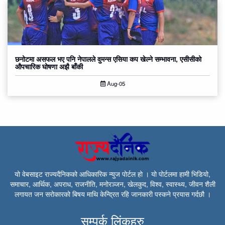
छनोटमा असफल भए पनि नेपालले वुमन्स एसिया कप खेल्ने सम्भावना, एसीसीको
औपचारिक घोषणा अझै बाँकी
Aug-05
यो वेबसाइट राज्यदैनिकको आधिकारिक न्युज पोर्टल हो । यो पोर्टलमा हामी भिडियो,
समाचार, आर्थिक, अपराध, राजनीति, मनोरञ्जन, खेलकुद, विश्व, स्वास्थ्य, जीवन शैली
लगायत जन सरोकारको बिषय माथि केन्द्रित रहि जानकारी पस्कने प्रयास गर्दछौ ।
सम्पर्क लिंकहरु