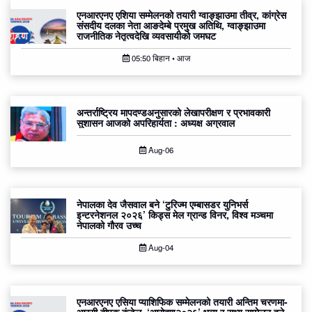
एनआरएनए एशिया सम्मेलनको तयारी ग्वाङ्झाउमा तीव्र, कांग्रेस
संसदीय दलका नेता आङदेम्बे प्रमुख अतिथि, ग्वाङ्झाउमा
राजनीतिक नेतृत्वदेखि व्यवसायीको जमघट
05:50 बिहान • आज
अन्तर्राष्ट्रिय मापदण्डअनुसारको लेखापरीक्षण र प्रभावकारी
सुशासन आजको अपरिहार्यता : अध्यक्ष अग्रवाल
Aug-06
नेपालका देव जैसवाल बने ‘टुरिज्म एम्बासडर युनिभर्स
इन्टरनेशनल २०२६’ किड्स मेल ग्रान्ड विनर, विश्व मञ्चमा
नेपालको गौरव उच्च
Aug-04
एनआरएनए एसिया प्याशिफिक सम्मेलनको तयारी अन्तिम चरणमा-