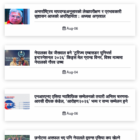
अन्तर्राष्ट्रिय मापदण्डअनुसारको लेखापरीक्षण र प्रभावकारी
सुशासन आजको अपरिहार्यता : अध्यक्ष अग्रवाल
Aug-06
नेपालका देव जैसवाल बने ‘टुरिज्म एम्बासडर युनिभर्स
इन्टरनेशनल २०२६’ किड्स मेल ग्रान्ड विनर, विश्व मञ्चमा
नेपालको गौरव उच्च
Aug-04
एनआरएनए एसिया प्याशिफिक सम्मेलनको तयारी अन्तिम चरणमा-
आरसी दीपक कंडेल, ‘आरोहण२०२६’ भव्य र सभ्य सम्मेलन हुने
Aug-06
छनोटमा असफल भए पनि नेपालले वुमन्स एसिया कप खेल्ने