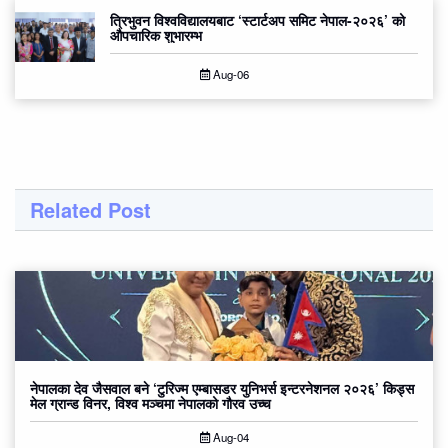
त्रिभुवन विश्वविद्यालयबाट ‘स्टार्टअप समिट नेपाल-२०२६’ को
औपचारिक शुभारम्भ
Aug-06
Related Post
नेपालका देव जैसवाल बने ‘टुरिज्म एम्बासडर युनिभर्स इन्टरनेशनल २०२६’ किड्स
मेल ग्रान्ड विनर, विश्व मञ्चमा नेपालको गौरव उच्च
Aug-04