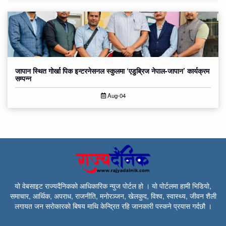
जापान स्थित गोर्खा पिक इन्टरनेसनल स्कुलमा ‘एडुब्रिज नेपाल-जापान’ कार्यक्रम
सम्पन्न
Aug-04
यो वेबसाइट राज्यदैनिकको आधिकारिक न्युज पोर्टल हो । यो पोर्टलमा हामी भिडियो,
समाचार, आर्थिक, अपराध, राजनीति, मनोरञ्जन, खेलकुद, विश्व, स्वास्थ्य, जीवन शैली
लगायत जन सरोकारको बिषय माथि केन्द्रित रहि जानकारी पस्कने प्रयास गर्दछौ ।