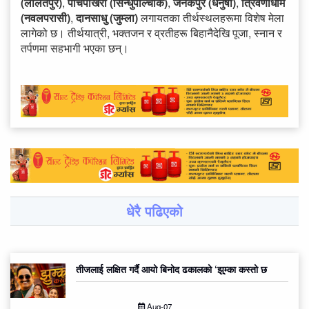
(ललितपुर)
,
पाँचपोखरी (सिन्धुपाल्चोक)
,
जनकपुर (धनुषा)
,
त्रिवेणीधाम
(नवलपरासी)
,
दानसाधु (जुम्ला)
लगायतका तीर्थस्थलहरूमा विशेष मेला
लागेको छ। तीर्थयात्री, भक्तजन र व्रतीहरू बिहानैदेखि पूजा, स्नान र
तर्पणमा सहभागी भएका छन्।
धेरै पढिएको
तीजलाई लक्षित गर्दै आयो बिनोद ढकालको ‘झुम्का कस्तो छ
Aug-07