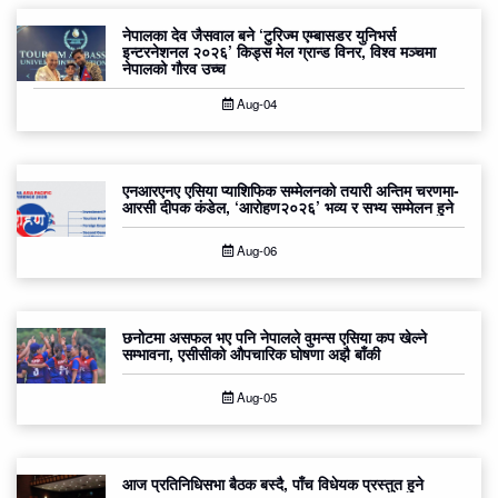
नेपालका देव जैसवाल बने ‘टुरिज्म एम्बासडर युनिभर्स
इन्टरनेशनल २०२६’ किड्स मेल ग्रान्ड विनर, विश्व मञ्चमा
नेपालको गौरव उच्च
Aug-04
एनआरएनए एसिया प्याशिफिक सम्मेलनको तयारी अन्तिम चरणमा-
आरसी दीपक कंडेल, ‘आरोहण२०२६’ भव्य र सभ्य सम्मेलन हुने
Aug-06
छनोटमा असफल भए पनि नेपालले वुमन्स एसिया कप खेल्ने
सम्भावना, एसीसीको औपचारिक घोषणा अझै बाँकी
Aug-05
आज प्रतिनिधिसभा बैठक बस्दै, पाँच विधेयक प्रस्तुत हुने