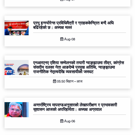
प्रभु इन्स्योरेन्स प्रविधिमैत्री र ग्राहककेन्द्रित बन्दै अघि
बढिरहेको छ : अध्यक्ष मल्ल
Aug-08
एनआरएनए एशिया सम्मेलनको तयारी ग्वाङ्झाउमा तीव्र, कांग्रेस
संसदीय दलका नेता आङदेम्बे प्रमुख अतिथि, ग्वाङ्झाउमा
राजनीतिक नेतृत्वदेखि व्यवसायीको जमघट
05:50 बिहान • आज
अन्तर्राष्ट्रिय मापदण्डअनुसारको लेखापरीक्षण र प्रभावकारी
सुशासन आजको अपरिहार्यता : अध्यक्ष अग्रवाल
Aug-06