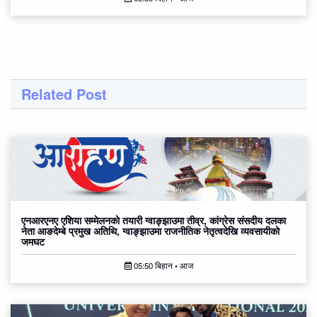
Related Post
एनआरएनए एशिया सम्मेलनको तयारी ग्वाङ्झाउमा तीव्र, कांग्रेस संसदीय दलका
नेता आङदेम्बे प्रमुख अतिथि, ग्वाङ्झाउमा राजनीतिक नेतृत्वदेखि व्यवसायीको
जमघट
05:50 बिहान • आज