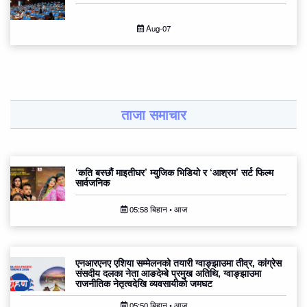
Aug-07
ताजा समाचार
‘कति बस्छौं माइतीघर’ म्युजिक भिडियो र ‘आश्रम’ सर्ट फिल्म
सार्वजनिक
05:58 बिहान • आज
एनआरएनए एशिया सम्मेलनको तयारी ग्वाङ्झाउमा तीव्र, कांग्रेस
संसदीय दलका नेता आङदेम्बे प्रमुख अतिथि, ग्वाङ्झाउमा
राजनीतिक नेतृत्वदेखि व्यवसायीको जमघट
05:50 बिहान • आज