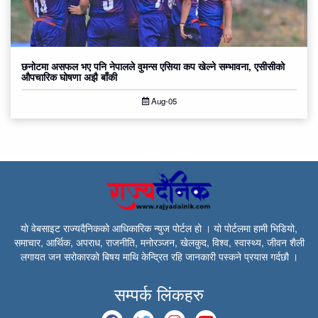
छनोटमा असफल भए पनि नेपालले वुमन्स एसिया कप खेल्ने सम्भावना, एसीसीको
औपचारिक घोषणा अझै बाँकी
Aug-05
यो वेबसाइट राज्यदैनिकको आधिकारिक न्युज पोर्टल हो । यो पोर्टलमा हामी भिडियो,
समाचार, आर्थिक, अपराध, राजनीति, मनोरञ्जन, खेलकुद, विश्व, स्वास्थ्य, जीवन शैली
लगायत जन सरोकारको बिषय माथि केन्द्रित रहि जानकारी पस्कने प्रयास गर्दछौ ।
सम्पर्क लिंकहरु