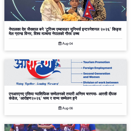
नेपालका देव जैसवाल बने ‘टुरिज्म एम्बासडर युनिभर्स इन्टरनेशनल २०२६’ किड्स
मेल ग्रान्ड विनर, विश्व मञ्चमा नेपालको गौरव उच्च
Aug-04
एनआरएनए एसिया प्याशिफिक सम्मेलनको तयारी अन्तिम चरणमा- आरसी दीपक
कंडेल, ‘आरोहण२०२६’ भव्य र सभ्य सम्मेलन हुने
Aug-06