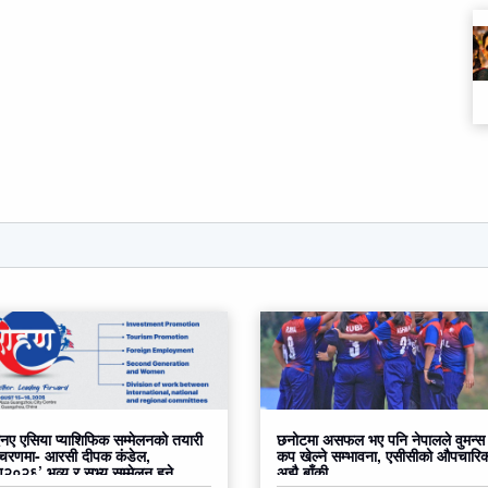
ए एसिया प्याशिफिक सम्मेलनको तयारी
छनोटमा असफल भए पनि नेपालले वुमन्स
 चरणमा- आरसी दीपक कंडेल,
कप खेल्ने सम्भावना, एसीसीको औपचारि
०२६’ भव्य र सभ्य सम्मेलन हुने
अझै बाँकी