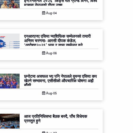
इन्टरनेशनल २०२६’ किड्स मेल ग्रान्ड विनर, विश्व
मञ्चमा नेपालको गौरव उच्च
Aug-04
एनआरएनए एसिया प्याशिफिक सम्मेलनको तयारी
अन्तिम चरणमा- आरसी दीपक कंडेल,
‘आरोहण२०२६’ भव्य र सभ्य सम्मेलन हुने
Aug-06
छनोटमा असफल भए पनि नेपालले वुमन्स एसिया कप
खेल्ने सम्भावना, एसीसीको औपचारिक घोषणा अझै
बाँकी
Aug-05
आज प्रतिनिधिसभा बैठक बस्दै, पाँच विधेयक
प्रस्तुत हुने