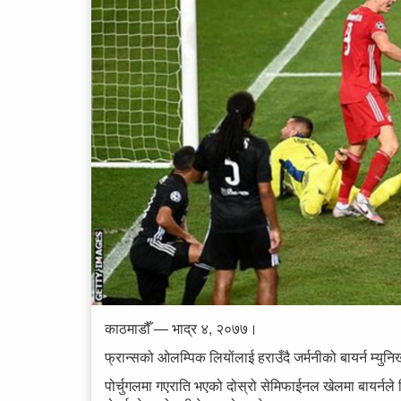
काठमाडौँ — भाद्र ४, २०७७।
फ्रान्सको ओलम्पिक लियोंलाई हराउँदै जर्मनीको बायर्न म्यु
पोर्चुगलमा गएराति भएको दोस्रो सेमिफाईनल खेलमा बायर्नले 