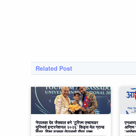
Related Post
नेपालका देव जैसवाल बने ‘टुरिज्म एम्बासडर
एनआरएन
युनिभर्स इन्टरनेशनल २०२६’ किड्स मेल ग्रान्ड
अन्तिम
विनर, विश्व मञ्चमा नेपालको गौरव उच्च
‘आरोहण२