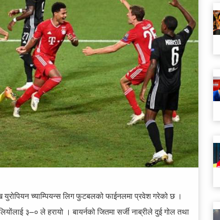
निख युरोपियन च्याम्पियन्स लिग फुटबलको फाईनलमा प्रवेश गरेको छ ।
लियोंलाई ३–० ले हरायो । बायर्नको जितमा सर्जी नाब्रीले दुई गोल तथा