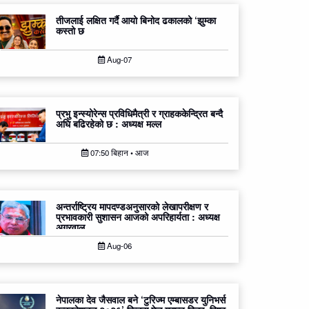
तीजलाई लक्षित गर्दै आयो बिनोद ढकालको ‘झुम्का
कस्तो छ
Aug-07
प्रभु इन्स्योरेन्स प्रविधिमैत्री र ग्राहककेन्द्रित बन्दै
अघि बढिरहेको छ : अध्यक्ष मल्ल
07:50 बिहान • आज
अन्तर्राष्ट्रिय मापदण्डअनुसारको लेखापरीक्षण र
प्रभावकारी सुशासन आजको अपरिहार्यता : अध्यक्ष
अग्रवाल
Aug-06
नेपालका देव जैसवाल बने ‘टुरिज्म एम्बासडर युनिभर्स