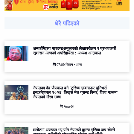
धेरै पढिएको
अन्तर्राष्ट्रिय मापदण्डअनुसारको लेखापरीक्षण र प्रभावकारी
सुशासन आजको अपरिहार्यता : अध्यक्ष अग्रवाल
07:09 बिहान • आज
नेपालका देव जैसवाल बने ‘टुरिज्म एम्बासडर युनिभर्स
इन्टरनेशनल २०२६’ किड्स मेल ग्रान्ड विनर, विश्व मञ्चमा
नेपालको गौरव उच्च
Aug-04
छनोटमा असफल भए पनि नेपालले वुमन्स एसिया कप खेल्ने