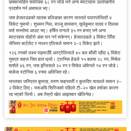
छक्कासहित सर्वाधिक ६८ रन जोडे भने अन्य ब्याटरहरू उल्लेखनीय
प्रदर्शन गर्न असफल भए।
जस हेजलउडको घातक बलिङका कारण भारतले पावरप्लेभित्रै ४
विकेट गुमायो। शुभमन गिल, सञ्जु सामसन, सूर्यकुमार यादव र तिलक
वर्मा सस्तोमा आउट भए। हर्षित रानाले ३५ रन बनाए भने अन्य
ब्याटरहरू दोहोरो अंक पार गर्न सकेनन्। हेजलउडले ३ विकेट लिँदा
जेभियर बार्टलेट र नाथन एलिसले समान २–२ विकेट झारे।
१२६ रनको लक्ष्य पछ्याउँदै अस्ट्रेलियाले ४० बल बाँकी रहँदा ६ विकेट
गुमाएर सहज जित हात पार्‍यो। ट्राभिस हेडले १५ बलमा २८ रन, मिचेल
मार्शले ४६ रन, जस इग्लिसले २० रन र मिचेल ओवेनले १४ रन जोडे।
मार्कस स्टोनिस ६ रनमा अविजित रहे।
भारतका जस्प्रित बुमराह, वरुण चक्रवर्ती र कुलदिप यादवले समान २–
२ विकेट लिए। यसअघि सिरिजको पहिलो टी–२० खेल वर्षाका कारण
रद्द भएको थियो। अब तेस्रो खेल आइतबार खेलिनेछ।