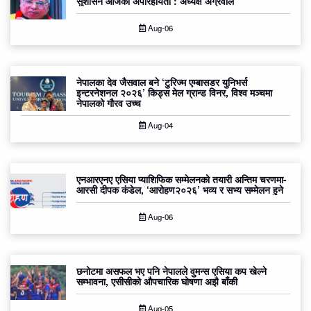
सुशासन आजको अपरिहार्यता : अध्यक्ष अग्रवाल
Aug-06
नेपालका देव जैसवाल बने ‘टुरिज्म एम्बासडर युनिभर्स
इन्टरनेशनल २०२६’ किड्स मेल ग्रान्ड विनर, विश्व मञ्चमा
नेपालको गौरव उच्च
Aug-04
एनआरएनए एसिया प्याशिफिक सम्मेलनको तयारी अन्तिम चरणमा-
आरसी दीपक कंडेल, ‘आरोहण२०२६’ भव्य र सभ्य सम्मेलन हुने
Aug-06
छनोटमा असफल भए पनि नेपालले वुमन्स एसिया कप खेल्ने
सम्भावना, एसीसीको औपचारिक घोषणा अझै बाँकी
Aug-05