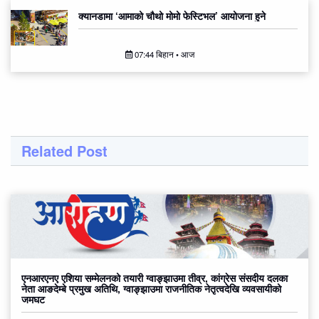
क्यानडामा ‘आमाको चौथो मोमो फेस्टिभल’ आयोजना हुने
07:44 बिहान • आज
Related Post
एनआरएनए एशिया सम्मेलनको तयारी ग्वाङ्झाउमा तीव्र, कांग्रेस संसदीय दलका
नेता आङदेम्बे प्रमुख अतिथि, ग्वाङ्झाउमा राजनीतिक नेतृत्वदेखि व्यवसायीको
जमघट