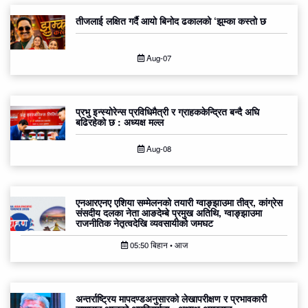
तीजलाई लक्षित गर्दै आयो बिनोद ढकालको ‘झुम्का कस्तो छ
Aug-07
प्रभु इन्स्योरेन्स प्रविधिमैत्री र ग्राहककेन्द्रित बन्दै अघि
बढिरहेको छ : अध्यक्ष मल्ल
Aug-08
एनआरएनए एशिया सम्मेलनको तयारी ग्वाङ्झाउमा तीव्र, कांग्रेस
संसदीय दलका नेता आङदेम्बे प्रमुख अतिथि, ग्वाङ्झाउमा
राजनीतिक नेतृत्वदेखि व्यवसायीको जमघट
05:50 बिहान • आज
अन्तर्राष्ट्रिय मापदण्डअनुसारको लेखापरीक्षण र प्रभावकारी