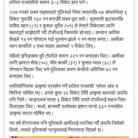
ललित राजवंशीले समान ३–३ विकेट हात पारे।
२२७ रनको लक्ष्य पछ्याएको पुलिसले चिया सत्रपछि ५७ ओभरभित्र ६
विकेट गुमाउँदै २३० रन बनाउँदै लक्ष्य पूरा गर्‍यो। सुरुवाती झट्कापछि
राशिद खान (८१) र कुशल भुर्तेल (५१) ले तेस्रो विकेटका लागि
महत्वपूर्ण साझेदारी गर्दै टोलीलाई जिततर्फ डोऱ्याए। कप्तान आरिफ
शेखले १४ रन योगदान गर्दा गुलशन झाले १ रन मात्र बनाए। आर्मीका
पवन कार्कीले २ तथा शाहव आलमले १ विकेट लिए।
पहिलो इनिङ्समा दुवै टोलीले समान २२१ रन बनाएका थिए। आर्मीका
लागि इमरान शेख (५०), भीम सार्की (३९) र कुशल मल्ल (३८) ले
योगदान दिएका थिए भने पुलिसका करण केसीले अविजित ७२ रन
बनाएका थिए।
प्रतियोगितामा उत्कृष्ट प्रदर्शन गर्ने ललित राजवंशी ‘प्लेयर अफ द
सिरिज’ घोषित भए। उनले कुल २६ विकेट लिँदै उत्कृष्ट बलरको उपाधि
पनि जिते। फाइनलमा मात्र ६ विकेट लिँदै उनले टोलीलाई सहज जित
दिलाएका थिए। साथै, बागमती प्रदेशका इशान पाण्डे ३३१ रनसहित
उत्कृष्ट ब्याटर घोषित भए।
गत वर्ष वीरगञ्जमा पनि पुलिसले आर्मीलाई पराजित गर्दै उपाधि जितेको
थियो, जसले पुलिसको प्रभुत्वलाई निरन्तरता दिएको छ।