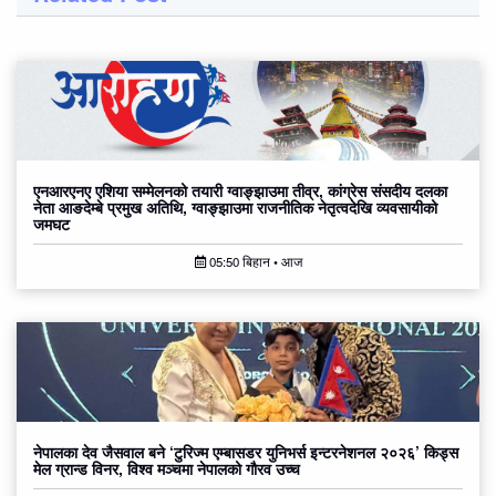
एनआरएनए एशिया सम्मेलनको तयारी ग्वाङ्झाउमा तीव्र, कांग्रेस संसदीय दलका
नेता आङदेम्बे प्रमुख अतिथि, ग्वाङ्झाउमा राजनीतिक नेतृत्वदेखि व्यवसायीको
जमघट
05:50 बिहान • आज
नेपालका देव जैसवाल बने ‘टुरिज्म एम्बासडर युनिभर्स इन्टरनेशनल २०२६’ किड्स
मेल ग्रान्ड विनर, विश्व मञ्चमा नेपालको गौरव उच्च