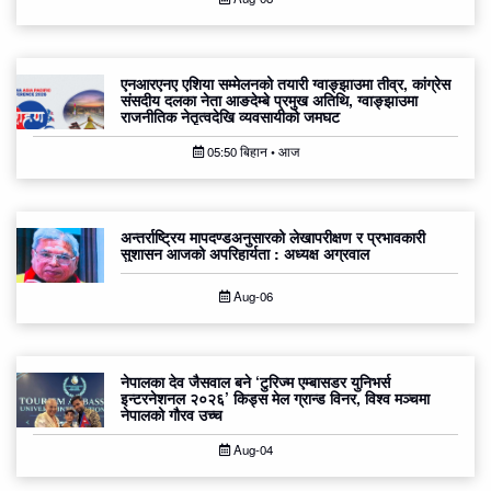
एनआरएनए एशिया सम्मेलनको तयारी ग्वाङ्झाउमा तीव्र, कांग्रेस
संसदीय दलका नेता आङदेम्बे प्रमुख अतिथि, ग्वाङ्झाउमा
राजनीतिक नेतृत्वदेखि व्यवसायीको जमघट
05:50 बिहान • आज
अन्तर्राष्ट्रिय मापदण्डअनुसारको लेखापरीक्षण र प्रभावकारी
सुशासन आजको अपरिहार्यता : अध्यक्ष अग्रवाल
Aug-06
नेपालका देव जैसवाल बने ‘टुरिज्म एम्बासडर युनिभर्स
इन्टरनेशनल २०२६’ किड्स मेल ग्रान्ड विनर, विश्व मञ्चमा
नेपालको गौरव उच्च
Aug-04