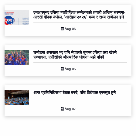
एनआरएनए एसिया प्याशिफिक सम्मेलनको तयारी अन्तिम चरणमा-
आरसी दीपक कंडेल, ‘आरोहण२०२६’ भव्य र सभ्य सम्मेलन हुने
Aug-06
छनोटमा असफल भए पनि नेपालले वुमन्स एसिया कप खेल्ने
सम्भावना, एसीसीको औपचारिक घोषणा अझै बाँकी
Aug-05
आज प्रतिनिधिसभा बैठक बस्दै, पाँच विधेयक प्रस्तुत हुने
Aug-07