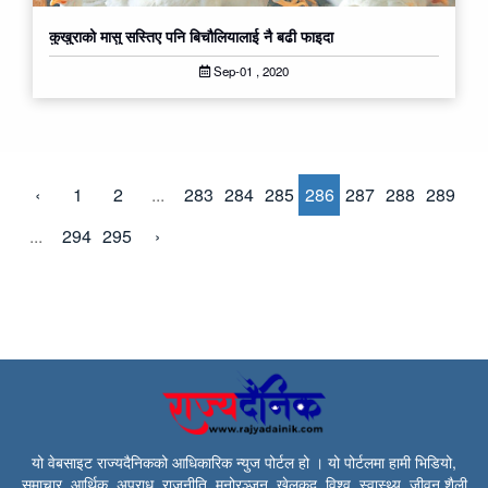
कुखुराको मासु सस्तिए पनि बिचौलियालाई नै बढी फाइदा
Sep-01 , 2020
‹
1
2
...
283
284
285
286
287
288
289
...
294
295
›
यो वेबसाइट राज्यदैनिकको आधिकारिक न्युज पोर्टल हो । यो पोर्टलमा हामी भिडियो,
समाचार, आर्थिक, अपराध, राजनीति, मनोरञ्जन, खेलकुद, विश्व, स्वास्थ्य, जीवन शैली