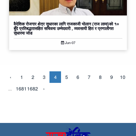
वैदेशिक रोजगार क्षेत्र सुधारका लागि राजकाजी भोलान (राज लामा)को १०
बुँदे प्रतिबद्धतासहित सचिवमा उम्मेदवारी , व्यवसायी हित र प्रणालीगत
सुधारमा जोड
Jun-07
‹
1
2
3
4
5
6
7
8
9
10
...
1681
1682
›