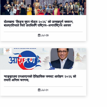
दोलखामा ‘किड्स सुपर मोडल २०२६’ को उत्साहपूर्ण समापन,
बालप्रतिभाले जिते उपाधिसँगै राष्ट्रिय–अन्तर्राष्ट्रिय अवसर
Jul-09
ग्वाङ्झाउमा एनआरएनको ऐतिहासिक जमघट आरोहण २०२६ को
तयारी अन्तिम चरणमा,
Jul-01