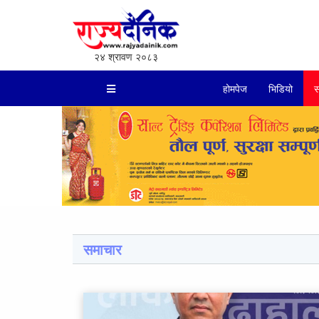
२४ श्रावण २०८३
होमपेज
भिडियो
स
समाचार