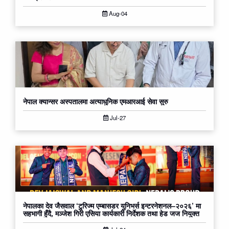
Aug-04
नेपाल क्यान्सर अस्पतालमा अत्याधुनिक एमआरआई सेवा सुरु
Jul-27
नेपालका देव जैसवाल ‘टुरिज्म एम्बासडर युनिभर्स इन्टरनेशनल–२०२६’ मा
सहभागी हुँदै, मञ्जेश गिरी एसिया कार्यकारी निर्देशक तथा हेड जज नियुक्त