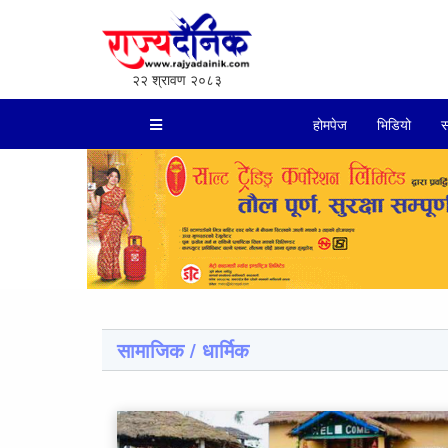
२२ श्रावण २०८३
होमपेज
भिडियो
स
सामाजिक / धार्मिक