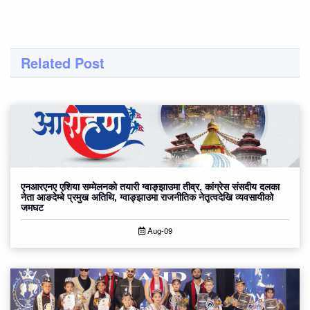
Related Post
एनआरएनए एशिया सम्मेलनको तयारी ग्वाङ्झाउमा तीव्र, कांग्रेस संसदीय दलका
नेता आङदेम्बे प्रमुख अतिथि, ग्वाङ्झाउमा राजनीतिक नेतृत्वदेखि व्यवसायीको
जमघट
Aug-09