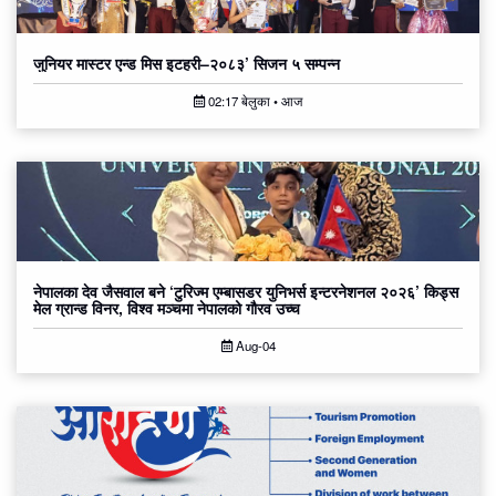
जुनियर मास्टर एन्ड मिस इटहरी–२०८३’ सिजन ५ सम्पन्न
02:17 बेलुका • आज
नेपालका देव जैसवाल बने ‘टुरिज्म एम्बासडर युनिभर्स इन्टरनेशनल २०२६’ किड्स
मेल ग्रान्ड विनर, विश्व मञ्चमा नेपालको गौरव उच्च
Aug-04