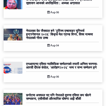
सुशासन आजको अपरिहार्यता : अध्यक्ष अग्रवाल
Aug-06
नेपालका देव जैसवाल बने ‘टुरिज्म एम्बासडर युनिभर्स
इन्टरनेशनल २०२६’ किड्स मेल ग्रान्ड विनर, विश्व मञ्चमा
नेपालको गौरव उच्च
Aug-04
एनआरएनए एसिया प्याशिफिक सम्मेलनको तयारी अन्तिम चरणमा-
आरसी दीपक कंडेल, ‘आरोहण२०२६’ भव्य र सभ्य सम्मेलन हुने
Aug-06
छनोटमा असफल भए पनि नेपालले वुमन्स एसिया कप खेल्ने
सम्भावना, एसीसीको औपचारिक घोषणा अझै बाँकी