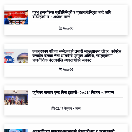
प्रभु इन्स्योरेन्स प्रविधिमैत्री र ग्राहककेन्द्रित बन्दै अघि
बढिरहेको छ : अध्यक्ष मल्ल
Aug-08
एनआरएनए एशिया सम्मेलनको तयारी ग्वाङ्झाउमा तीव्र, कांग्रेस
संसदीय दलका नेता आङदेम्बे प्रमुख अतिथि, ग्वाङ्झाउमा
राजनीतिक नेतृत्वदेखि व्यवसायीको जमघट
Aug-09
जुनियर मास्टर एन्ड मिस इटहरी–२०८३’ सिजन ५ सम्पन्न
02:17 बेलुका • आज
अन्तर्राष्ट्रिय मापदण्डअनुसारको लेखापरीक्षण र प्रभावकारी