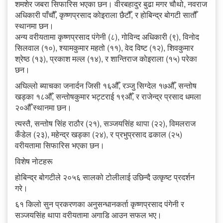
शमशेर जबरा सिफारिस भएका छन। वीरबहादुर बुढा मगर चौथो, नवराज
अधिकारी पाँचौँ, कृष्णप्रसाद कोइराला छैटौँ, र होबिन्द्र बोगटी सातौँ
स्थानमा छन।
अन्य वरीयतामा कृष्णप्रसाद पंगेनी (८), गोविन्द अधिकारी (९), विनोद
सिलवाल (१०), श्यामकुमार महतो (११), वेद विष्ट (१२), शिवकुमार
श्रेष्ठ (१३), प्रकाश मल्ल (१४), र शान्तिराज कोइराला (१५) परेका
छन।
अघिल्लो ब्याचका जनार्दन जिसी १६औँ, रञ्जु सिग्देल १७औँ, सन्तोष
खड्का १८औँ, सन्तोषकुमार भट्टराई १९औँ, र राजेन्द्र प्रसाद धमला
२०औँ स्थानमा छन।
त्यस्तै, सन्तोष सिंह राठौर (२१), सञ्जयसिंह थापा (२२), विमलराज
कँडेल (२३), महेन्द्र खड्का (२४), र प्रभुप्रसाद ढकाल (२५)
वरीयतामा सिफारिस भएका छन।
विशेष नोटहरू
होबिन्द्र बोगटीले २०५६ सालको टोलीलाई उछिन्दै उत्कृष्ट प्रदर्शन
गरे।
६१ किलो सुन प्रकरणका अनुसन्धानकर्ता कृष्णप्रसाद पंगेनी र
सञ्जयसिंह थापा वरीयतामा अगाडि आउन सफल भए।