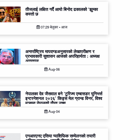
तीजलाई लक्षित गर्दै आयो बिनोद ढकालको ‘झुम्का
कस्तो छ
07:29 बेलुका • आज
अन्तर्राष्ट्रिय मापदण्डअनुसारको लेखापरीक्षण र
प्रभावकारी सुशासन आजको अपरिहार्यता : अध्यक्ष
अग्रवाल
Aug-06
नेपालका देव जैसवाल बने ‘टुरिज्म एम्बासडर युनिभर्स
इन्टरनेशनल २०२६’ किड्स मेल ग्रान्ड विनर, विश्व
मञ्चमा नेपालको गौरव उच्च
Aug-04
एनआरएनए एसिया प्याशिफिक सम्मेलनको तयारी