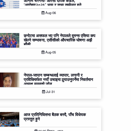
अन्तिम चरणमा- आरसी दीपक कंडेल,
‘आरोहण२०२६’ भव्य र सभ्य सम्मेलन हुने
Aug-06
छनोटमा असफल भए पनि नेपालले वुमन्स एसिया कप
खेल्ने सम्भावना, एसीसीको औपचारिक घोषणा अझै
बाँकी
Aug-05
नेपाल-जापान सम्बन्धलाई व्यापार, लगानी र
प्रविधिमार्फत नयाँ उचाइमा पुर्‍याउनुपर्नेमा निवर्तमान
अध्यक्ष मल्लको जोड
Jul-31
आज प्रतिनिधिसभा बैठक बस्दै, पाँच विधेयक
प्रस्तुत हुने