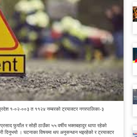
प्रदेश १-०२-००३ त ११२४ नम्बरको ट्रयाक्टर नगरपालिका-३
िरप्रसाद फुयाँल र सोही ठाउँका ५५ वर्षीय भक्तबहादुर थापा रहेको
कारी दिनुभयो । घटनाका विषयमा थप अनुसन्धान भइरहेको र ट्रयाक्टर