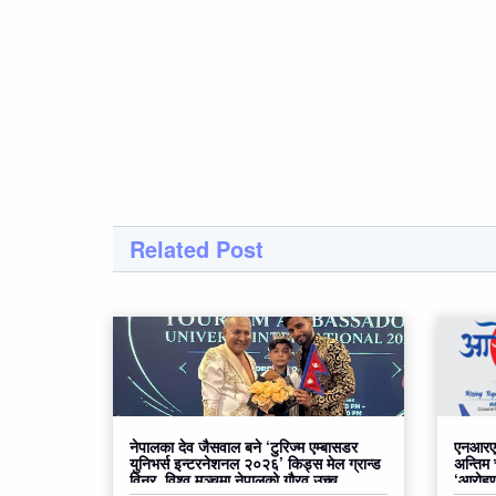
Related Post
नेपालका देव जैसवाल बने ‘टुरिज्म एम्बासडर
एनआरएन
युनिभर्स इन्टरनेशनल २०२६’ किड्स मेल ग्रान्ड
अन्तिम
विनर, विश्व मञ्चमा नेपालको गौरव उच्च
‘आरोहण२