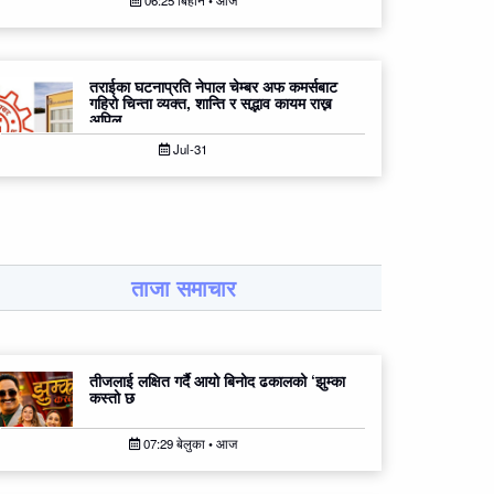
06:25 बिहान • आज
तराईका घटनाप्रति नेपाल चेम्बर अफ कमर्सबाट
गहिरो चिन्ता व्यक्त, शान्ति र सद्भाव कायम राख्न
अपिल
Jul-31
ताजा समाचार
तीजलाई लक्षित गर्दै आयो बिनोद ढकालको ‘झुम्का
कस्तो छ
07:29 बेलुका • आज