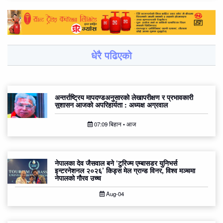
धेरै पढिएको
अन्तर्राष्ट्रिय मापदण्डअनुसारको लेखापरीक्षण र प्रभावकारी
सुशासन आजको अपरिहार्यता : अध्यक्ष अग्रवाल
07:09 बिहान • आज
नेपालका देव जैसवाल बने ‘टुरिज्म एम्बासडर युनिभर्स
इन्टरनेशनल २०२६’ किड्स मेल ग्रान्ड विनर, विश्व मञ्चमा
नेपालको गौरव उच्च
Aug-04