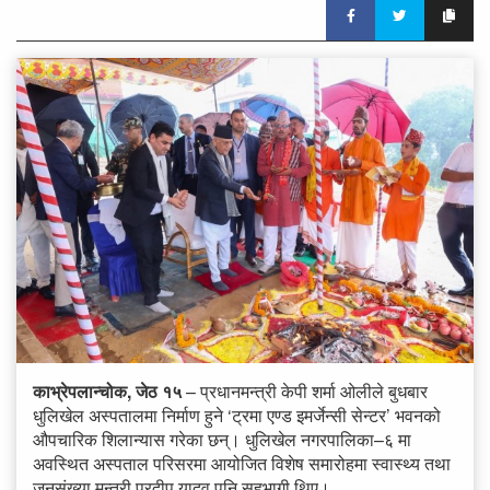
काभ्रेपलान्चोक, जेठ १५
– प्रधानमन्त्री केपी शर्मा ओलीले बुधबार
धुलिखेल अस्पतालमा निर्माण हुने ‘ट्रमा एण्ड इमर्जेन्सी सेन्टर’ भवनको
औपचारिक शिलान्यास गरेका छन्। धुलिखेल नगरपालिका–६ मा
अवस्थित अस्पताल परिसरमा आयोजित विशेष समारोहमा स्वास्थ्य तथा
जनसंख्या मन्त्री प्रदीप यादव पनि सहभागी थिए।