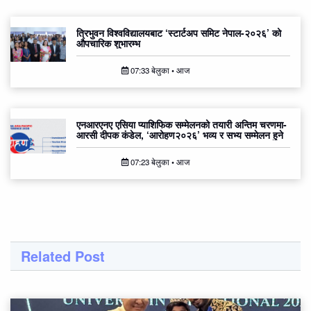
त्रिभुवन विश्वविद्यालयबाट ‘स्टार्टअप समिट नेपाल-२०२६’ को
औपचारिक शुभारम्भ
07:33 बेलुका • आज
एनआरएनए एसिया प्याशिफिक सम्मेलनको तयारी अन्तिम चरणमा-
आरसी दीपक कंडेल, ‘आरोहण२०२६’ भव्य र सभ्य सम्मेलन हुने
07:23 बेलुका • आज
Related Post