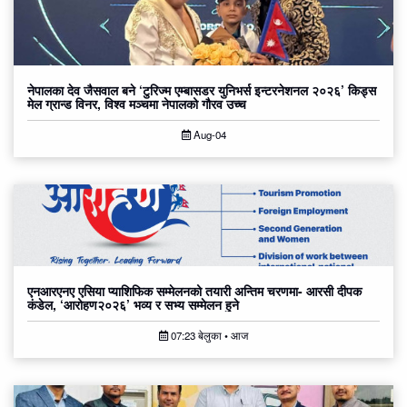
नेपालका देव जैसवाल बने ‘टुरिज्म एम्बासडर युनिभर्स इन्टरनेशनल २०२६’ किड्स
मेल ग्रान्ड विनर, विश्व मञ्चमा नेपालको गौरव उच्च
Aug-04
एनआरएनए एसिया प्याशिफिक सम्मेलनको तयारी अन्तिम चरणमा- आरसी दीपक
कंडेल, ‘आरोहण२०२६’ भव्य र सभ्य सम्मेलन हुने
07:23 बेलुका • आज