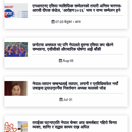
एनआरएनए एसिया प्याशिफिक सम्मेलनको तयारी अन्तिम चरणमा-
आरसी दीपक कंडेल, ‘आरोहण२०२६’ भव्य र सभ्य सम्मेलन हुने
07:23 बेलुका • आज
छनोटमा असफल भए पनि नेपालले वुमन्स एसिया कप खेल्ने
सम्भावना, एसीसीको औपचारिक घोषणा अझै बाँकी
Aug-05
नेपाल-जापान सम्बन्धलाई व्यापार, लगानी र प्रविधिमार्फत नयाँ
उचाइमा पुर्‍याउनुपर्नेमा निवर्तमान अध्यक्ष मल्लको जोड
Jul-31
तराईका घटनाप्रति नेपाल चेम्बर अफ कमर्सबाट गहिरो चिन्ता
व्यक्त, शान्ति र सद्भाव कायम राख्न अपिल