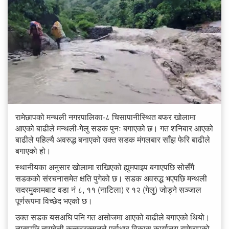
रामेछापको मन्थली नगरपालिका-८ चिसापानीस्थित बफर खोलामा
आएको बाढीले मन्थली-गेलु सडक पुनः बगाएको छ। गत शनिबार आएको
बाढीले पहिल्यै अवरुद्ध बनाएको उक्त सडक मंगलबार साँझ फेरि बाढीले
बगाएको हो।
स्थानीयका अनुसार खोलामा राखिएको ह्युमपाइप बगाएपछि सोसँगै
सडकको संरचनासमेत क्षति पुगेको छ। सडक अवरुद्ध भएपछि मन्थली
सदरमुकामबाट वडा नं ८, ११ (नाटिला) र १२ (गेलु) जोड्ने सञ्जाल
पूर्णरूपमा विच्छेद भएको छ।
उक्त सडक यसअघि पनि गत असोजमा आएको बाढीले बगाएको थियो।
त्यसपछि नागबेली कन्स्ट्रक्सनले पूर्वाधार विकास कार्यालय रामेछापको