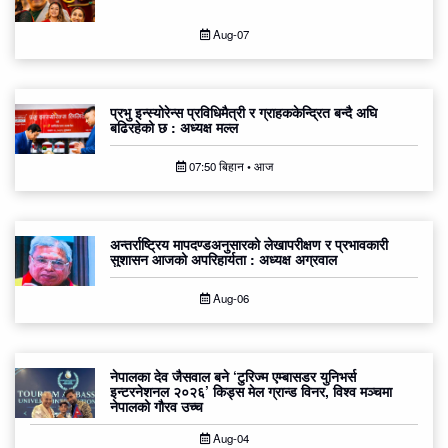
Aug-07
प्रभु इन्स्योरेन्स प्रविधिमैत्री र ग्राहककेन्द्रित बन्दै अघि
बढिरहेको छ : अध्यक्ष मल्ल
07:50 बिहान • आज
अन्तर्राष्ट्रिय मापदण्डअनुसारको लेखापरीक्षण र प्रभावकारी
सुशासन आजको अपरिहार्यता : अध्यक्ष अग्रवाल
Aug-06
नेपालका देव जैसवाल बने ‘टुरिज्म एम्बासडर युनिभर्स
इन्टरनेशनल २०२६’ किड्स मेल ग्रान्ड विनर, विश्व मञ्चमा
नेपालको गौरव उच्च
Aug-04