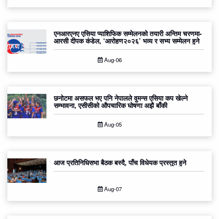
एनआरएनए एसिया प्याशिफिक सम्मेलनको तयारी अन्तिम चरणमा-
आरसी दीपक कंडेल, ‘आरोहण२०२६’ भव्य र सभ्य सम्मेलन हुने
Aug-06
छनोटमा असफल भए पनि नेपालले वुमन्स एसिया कप खेल्ने
सम्भावना, एसीसीको औपचारिक घोषणा अझै बाँकी
Aug-05
आज प्रतिनिधिसभा बैठक बस्दै, पाँच विधेयक प्रस्तुत हुने
Aug-07