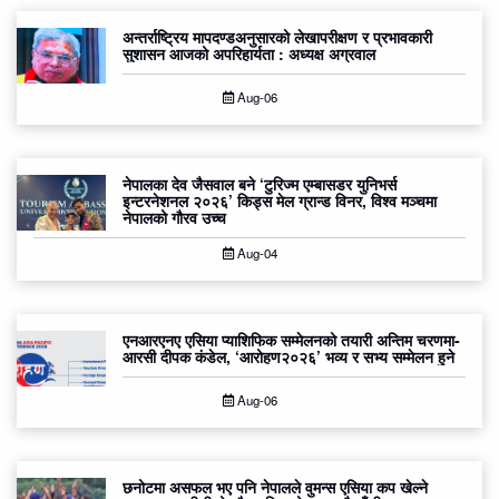
अन्तर्राष्ट्रिय मापदण्डअनुसारको लेखापरीक्षण र प्रभावकारी
सुशासन आजको अपरिहार्यता : अध्यक्ष अग्रवाल
Aug-06
नेपालका देव जैसवाल बने ‘टुरिज्म एम्बासडर युनिभर्स
इन्टरनेशनल २०२६’ किड्स मेल ग्रान्ड विनर, विश्व मञ्चमा
नेपालको गौरव उच्च
Aug-04
एनआरएनए एसिया प्याशिफिक सम्मेलनको तयारी अन्तिम चरणमा-
आरसी दीपक कंडेल, ‘आरोहण२०२६’ भव्य र सभ्य सम्मेलन हुने
Aug-06
छनोटमा असफल भए पनि नेपालले वुमन्स एसिया कप खेल्ने