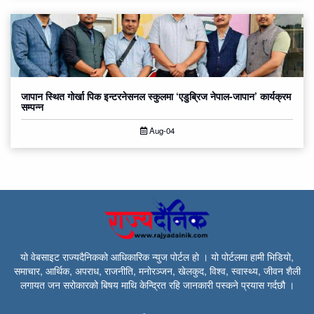
जापान स्थित गोर्खा पिक इन्टरनेसनल स्कुलमा ‘एडुब्रिज नेपाल-जापान’ कार्यक्रम
सम्पन्न
Aug-04
यो वेबसाइट राज्यदैनिकको आधिकारिक न्युज पोर्टल हो । यो पोर्टलमा हामी भिडियो,
समाचार, आर्थिक, अपराध, राजनीति, मनोरञ्जन, खेलकुद, विश्व, स्वास्थ्य, जीवन शैली
लगायत जन सरोकारको बिषय माथि केन्द्रित रहि जानकारी पस्कने प्रयास गर्दछौ ।