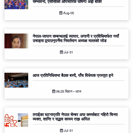
सम्भावना, एसीसीको औपचारिक घोषणा अझै बाँकी
Aug-05
नेपाल-जापान सम्बन्धलाई व्यापार, लगानी र प्रविधिमार्फत नयाँ
उचाइमा पुर्‍याउनुपर्नेमा निवर्तमान अध्यक्ष मल्लको जोड
Jul-31
आज प्रतिनिधिसभा बैठक बस्दै, पाँच विधेयक प्रस्तुत हुने
06:25 बिहान • आज
तराईका घटनाप्रति नेपाल चेम्बर अफ कमर्सबाट गहिरो चिन्ता
व्यक्त, शान्ति र सद्भाव कायम राख्न अपिल
Jul-31