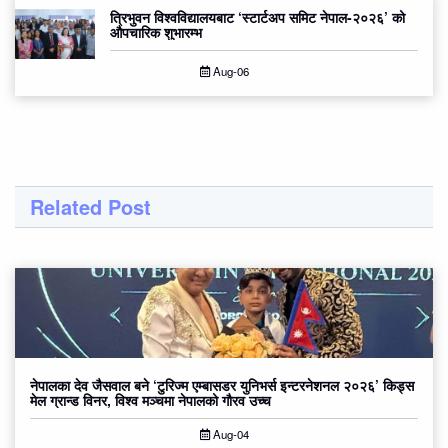
त्रिभुवन विश्वविद्यालयबाट ‘स्टार्टअप समिट नेपाल-२०२६’ को
औपचारिक शुभारम्भ
Aug-06
Related Post
नेपालका देव जैसवाल बने ‘टुरिज्म एम्बासडर युनिभर्स इन्टरनेशनल २०२६’ किड्स
मेल ग्रान्ड विनर, विश्व मञ्चमा नेपालको गौरव उच्च
Aug-04