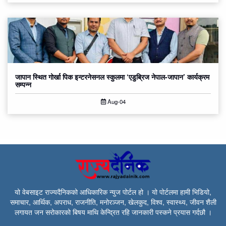
जापान स्थित गोर्खा पिक इन्टरनेसनल स्कुलमा ‘एडुब्रिज नेपाल-जापान’ कार्यक्रम
सम्पन्न
Aug-04
यो वेबसाइट राज्यदैनिकको आधिकारिक न्युज पोर्टल हो । यो पोर्टलमा हामी भिडियो,
समाचार, आर्थिक, अपराध, राजनीति, मनोरञ्जन, खेलकुद, विश्व, स्वास्थ्य, जीवन शैली
लगायत जन सरोकारको बिषय माथि केन्द्रित रहि जानकारी पस्कने प्रयास गर्दछौ ।