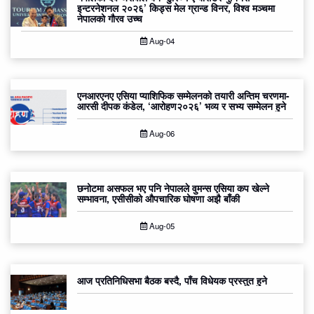
इन्टरनेशनल २०२६’ किड्स मेल ग्रान्ड विनर, विश्व मञ्चमा
नेपालको गौरव उच्च
Aug-04
एनआरएनए एसिया प्याशिफिक सम्मेलनको तयारी अन्तिम चरणमा-
आरसी दीपक कंडेल, ‘आरोहण२०२६’ भव्य र सभ्य सम्मेलन हुने
Aug-06
छनोटमा असफल भए पनि नेपालले वुमन्स एसिया कप खेल्ने
सम्भावना, एसीसीको औपचारिक घोषणा अझै बाँकी
Aug-05
आज प्रतिनिधिसभा बैठक बस्दै, पाँच विधेयक प्रस्तुत हुने