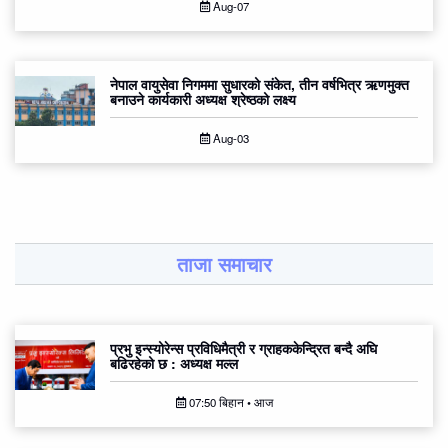
Aug-07
नेपाल वायुसेवा निगममा सुधारको संकेत, तीन वर्षभित्र ऋणमुक्त
बनाउने कार्यकारी अध्यक्ष श्रेष्ठको लक्ष्य
Aug-03
ताजा समाचार
प्रभु इन्स्योरेन्स प्रविधिमैत्री र ग्राहककेन्द्रित बन्दै अघि
बढिरहेको छ : अध्यक्ष मल्ल
07:50 बिहान • आज