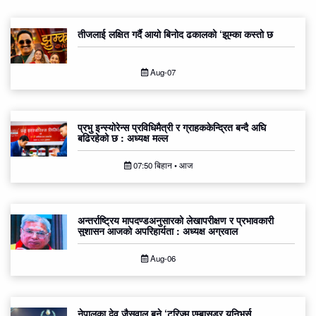
तीजलाई लक्षित गर्दै आयो बिनोद ढकालको ‘झुम्का कस्तो छ
Aug-07
प्रभु इन्स्योरेन्स प्रविधिमैत्री र ग्राहककेन्द्रित बन्दै अघि
बढिरहेको छ : अध्यक्ष मल्ल
07:50 बिहान • आज
अन्तर्राष्ट्रिय मापदण्डअनुसारको लेखापरीक्षण र प्रभावकारी
सुशासन आजको अपरिहार्यता : अध्यक्ष अग्रवाल
Aug-06
नेपालका देव जैसवाल बने ‘टुरिज्म एम्बासडर युनिभर्स