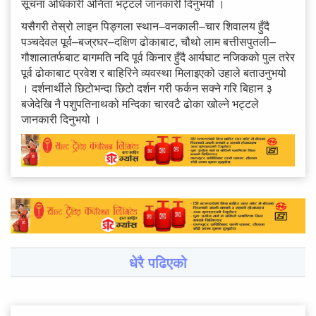
सूचना अधिकारी अनिता भट्टले जानकारी दिनुभयो ।
यसैगरी तेस्रो लाइन पिङ्गला स्थान–वनकाली–चार शिवालय हुँदै
पञ्चदेवल पूर्व–बज्रघर–दक्षिण ढोकाबाट, चौथो लाम बत्तीसपुतली–
गौशालातर्फबाट बागमति नदि पूर्व किनार हुँदै आर्यघाट नजिकको पुल तरेर
पूर्व ढोकाबाट प्रवेश र बाहिरिने व्यवस्था मिलाइएको उहाले बताउनुभयो
। दर्शनार्थीले छिटोभन्दा छिटो दर्शन गरी फर्कन सक्ने गरि बिहान ३
बजेदेखि नै पशुपतिनाथको मन्दिका चारवटै ढोका खोल्ने भट्टले
जानकारी दिनुभयो ।
धेरै पढिएको