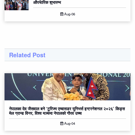
औपचारिक शुभारम्भ
Aug-06
Related Post
नेपालका देव जैसवाल बने ‘टुरिज्म एम्बासडर युनिभर्स इन्टरनेशनल २०२६’ किड्स
मेल ग्रान्ड विनर, विश्व मञ्चमा नेपालको गौरव उच्च
Aug-04