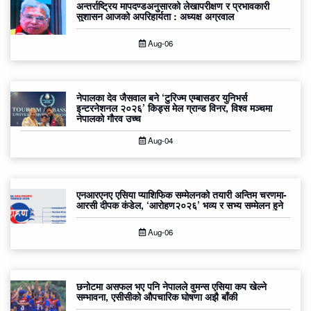
अन्तर्राष्ट्रिय मापदण्डअनुसारको लेखापरीक्षण र प्रभावकारी
सुशासन आजको अपरिहार्यता : अध्यक्ष अग्रवाल
Aug-06
नेपालका देव जैसवाल बने ‘टुरिज्म एम्बासडर युनिभर्स
इन्टरनेशनल २०२६’ किड्स मेल ग्रान्ड विनर, विश्व मञ्चमा
नेपालको गौरव उच्च
Aug-04
एनआरएनए एसिया प्याशिफिक सम्मेलनको तयारी अन्तिम चरणमा-
आरसी दीपक कंडेल, ‘आरोहण२०२६’ भव्य र सभ्य सम्मेलन हुने
Aug-06
छनोटमा असफल भए पनि नेपालले वुमन्स एसिया कप खेल्ने
सम्भावना, एसीसीको औपचारिक घोषणा अझै बाँकी