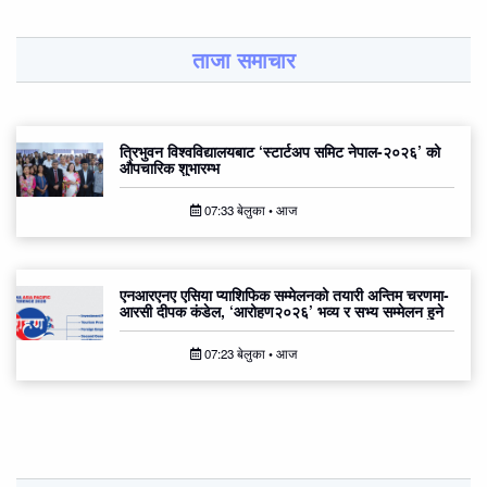
ताजा समाचार
त्रिभुवन विश्वविद्यालयबाट ‘स्टार्टअप समिट नेपाल-२०२६’ को
औपचारिक शुभारम्भ
07:33 बेलुका • आज
एनआरएनए एसिया प्याशिफिक सम्मेलनको तयारी अन्तिम चरणमा-
आरसी दीपक कंडेल, ‘आरोहण२०२६’ भव्य र सभ्य सम्मेलन हुने
07:23 बेलुका • आज