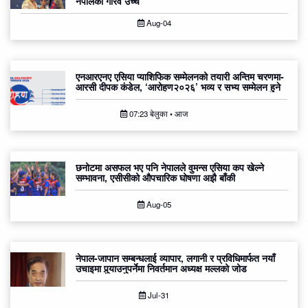
नेपालको गौरव उच्च
Aug-04
एनआरएनए एसिया प्याशिफिक सम्मेलनको तयारी अन्तिम चरणमा-
आरसी दीपक कंडेल, ‘आरोहण२०२६’ भव्य र सभ्य सम्मेलन हुने
07:23 बेलुका • आज
छनोटमा असफल भए पनि नेपालले वुमन्स एसिया कप खेल्ने
सम्भावना, एसीसीको औपचारिक घोषणा अझै बाँकी
Aug-05
नेपाल-जापान सम्बन्धलाई व्यापार, लगानी र प्रविधिमार्फत नयाँ
उचाइमा पुर्‍याउनुपर्नेमा निवर्तमान अध्यक्ष मल्लको जोड
Jul-31