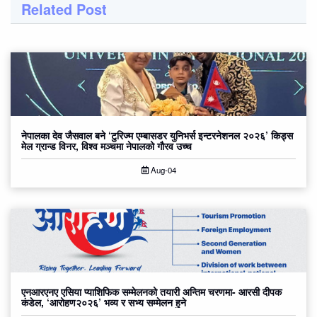
Related Post
नेपालका देव जैसवाल बने ‘टुरिज्म एम्बासडर युनिभर्स इन्टरनेशनल २०२६’ किड्स
मेल ग्रान्ड विनर, विश्व मञ्चमा नेपालको गौरव उच्च
Aug-04
एनआरएनए एसिया प्याशिफिक सम्मेलनको तयारी अन्तिम चरणमा- आरसी दीपक
कंडेल, ‘आरोहण२०२६’ भव्य र सभ्य सम्मेलन हुने