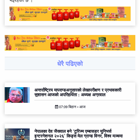
धेरै पढिएको
अन्तर्राष्ट्रिय मापदण्डअनुसारको लेखापरीक्षण र प्रभावकारी
सुशासन आजको अपरिहार्यता : अध्यक्ष अग्रवाल
07:09 बिहान • आज
नेपालका देव जैसवाल बने ‘टुरिज्म एम्बासडर युनिभर्स
इन्टरनेशनल २०२६’ किड्स मेल ग्रान्ड विनर, विश्व मञ्चमा