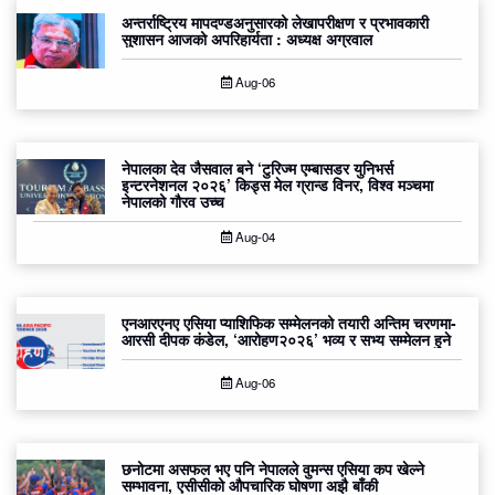
अन्तर्राष्ट्रिय मापदण्डअनुसारको लेखापरीक्षण र प्रभावकारी
सुशासन आजको अपरिहार्यता : अध्यक्ष अग्रवाल
Aug-06
नेपालका देव जैसवाल बने ‘टुरिज्म एम्बासडर युनिभर्स
इन्टरनेशनल २०२६’ किड्स मेल ग्रान्ड विनर, विश्व मञ्चमा
नेपालको गौरव उच्च
Aug-04
एनआरएनए एसिया प्याशिफिक सम्मेलनको तयारी अन्तिम चरणमा-
आरसी दीपक कंडेल, ‘आरोहण२०२६’ भव्य र सभ्य सम्मेलन हुने
Aug-06
छनोटमा असफल भए पनि नेपालले वुमन्स एसिया कप खेल्ने
सम्भावना, एसीसीको औपचारिक घोषणा अझै बाँकी