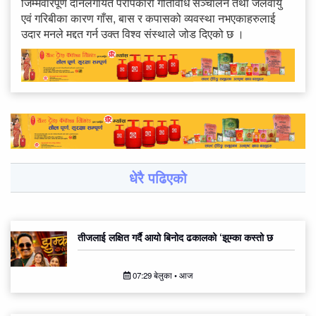
जिम्मेवारपूर्ण दानलगायत परोपकारी गतिविधि सञ्चालन तथा जलवायु
एवं गरिबीका कारण गाँस, बास र कपासको व्यवस्था नभएकाहरुलाई
उदार मनले मद्दत गर्न उक्त विश्व संस्थाले जोड दिएको छ ।
धेरै पढिएको
तीजलाई लक्षित गर्दै आयो बिनोद ढकालको ‘झुम्का कस्तो छ
07:29 बेलुका • आज