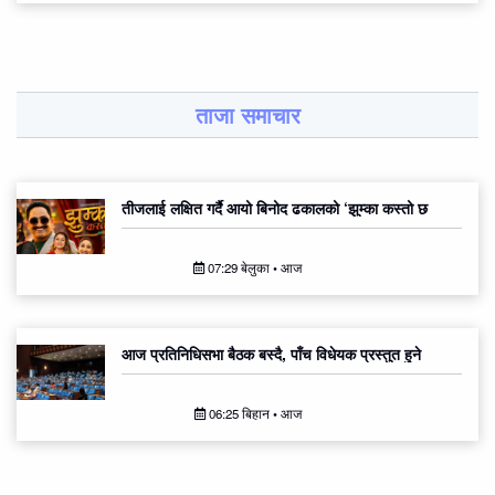
ताजा समाचार
तीजलाई लक्षित गर्दै आयो बिनोद ढकालको ‘झुम्का कस्तो छ
07:29 बेलुका • आज
आज प्रतिनिधिसभा बैठक बस्दै, पाँच विधेयक प्रस्तुत हुने
06:25 बिहान • आज