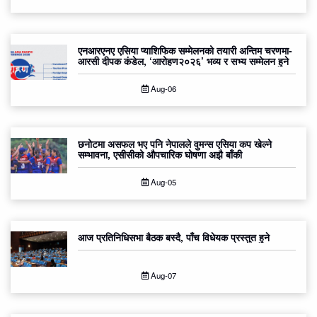
एनआरएनए एसिया प्याशिफिक सम्मेलनको तयारी अन्तिम चरणमा-
आरसी दीपक कंडेल, ‘आरोहण२०२६’ भव्य र सभ्य सम्मेलन हुने
Aug-06
छनोटमा असफल भए पनि नेपालले वुमन्स एसिया कप खेल्ने
सम्भावना, एसीसीको औपचारिक घोषणा अझै बाँकी
Aug-05
आज प्रतिनिधिसभा बैठक बस्दै, पाँच विधेयक प्रस्तुत हुने
Aug-07