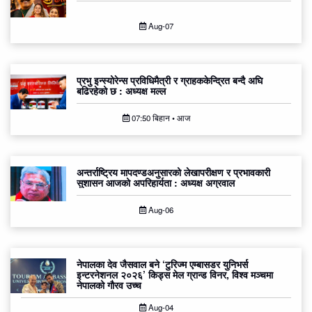
Aug-07
प्रभु इन्स्योरेन्स प्रविधिमैत्री र ग्राहककेन्द्रित बन्दै अघि
बढिरहेको छ : अध्यक्ष मल्ल
07:50 बिहान • आज
अन्तर्राष्ट्रिय मापदण्डअनुसारको लेखापरीक्षण र प्रभावकारी
सुशासन आजको अपरिहार्यता : अध्यक्ष अग्रवाल
Aug-06
नेपालका देव जैसवाल बने ‘टुरिज्म एम्बासडर युनिभर्स
इन्टरनेशनल २०२६’ किड्स मेल ग्रान्ड विनर, विश्व मञ्चमा
नेपालको गौरव उच्च
Aug-04