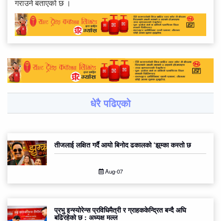
गराउने बताएको छ ।
धेरै पढिएको
तीजलाई लक्षित गर्दै आयो बिनोद ढकालको ‘झुम्का कस्तो छ
Aug-07
प्रभु इन्स्योरेन्स प्रविधिमैत्री र ग्राहककेन्द्रित बन्दै अघि
बढिरहेको छ : अध्यक्ष मल्ल