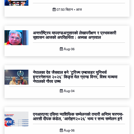
07:50 बिहान • आज
अन्तर्राष्ट्रिय मापदण्डअनुसारको लेखापरीक्षण र प्रभावकारी
सुशासन आजको अपरिहार्यता : अध्यक्ष अग्रवाल
Aug-06
नेपालका देव जैसवाल बने ‘टुरिज्म एम्बासडर युनिभर्स
इन्टरनेशनल २०२६’ किड्स मेल ग्रान्ड विनर, विश्व मञ्चमा
नेपालको गौरव उच्च
Aug-04
एनआरएनए एसिया प्याशिफिक सम्मेलनको तयारी अन्तिम चरणमा-
आरसी दीपक कंडेल, ‘आरोहण२०२६’ भव्य र सभ्य सम्मेलन हुने
Aug-06