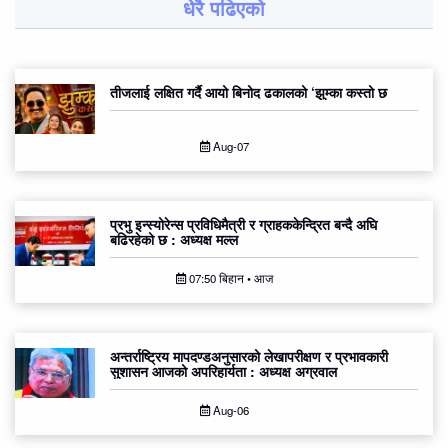
धेरै पढिएको
तीजलाई लक्षित गर्दै आयो बिनोद ढकालको ‘झुम्का कस्तो छ
Aug-07
प्रभु इन्स्योरेन्स प्रविधिमैत्री र ग्राहककेन्द्रित बन्दै अघि
बढिरहेको छ : अध्यक्ष मल्ल
07:50 बिहान • आज
अन्तर्राष्ट्रिय मापदण्डअनुसारको लेखापरीक्षण र प्रभावकारी
सुशासन आजको अपरिहार्यता : अध्यक्ष अग्रवाल
Aug-06