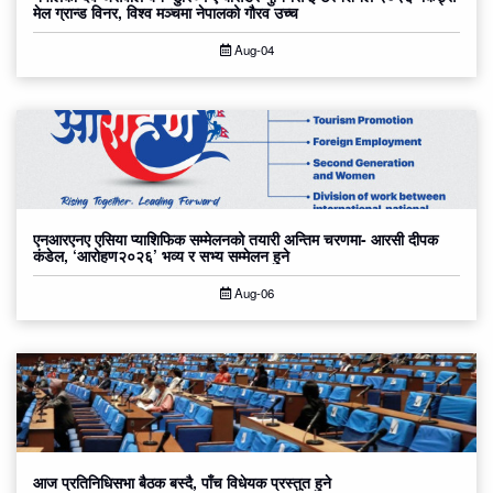
मेल ग्रान्ड विनर, विश्व मञ्चमा नेपालको गौरव उच्च
Aug-04
एनआरएनए एसिया प्याशिफिक सम्मेलनको तयारी अन्तिम चरणमा- आरसी दीपक
कंडेल, ‘आरोहण२०२६’ भव्य र सभ्य सम्मेलन हुने
Aug-06
आज प्रतिनिधिसभा बैठक बस्दै, पाँच विधेयक प्रस्तुत हुने