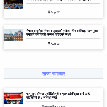
Aug-07
नेपाल वायुसेवा निगममा सुधारको संकेत, तीन वर्षभित्र ऋणमुक्त
बनाउने कार्यकारी अध्यक्ष श्रेष्ठको लक्ष्य
Aug-03
ताजा समाचार
प्रभु इन्स्योरेन्स प्रविधिमैत्री र ग्राहककेन्द्रित बन्दै अघि
बढिरहेको छ : अध्यक्ष मल्ल
07:50 बिहान • आज