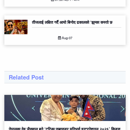
तीजलाई लक्षित गर्दै आयो बिनोद ढकालको ‘झुम्का कस्तो छ
Aug-07
Related Post
नेपालका देव जैसवाल बने ‘टुरिज्म एम्बासडर युनिभर्स इन्टरनेशनल २०२६’ किड्स