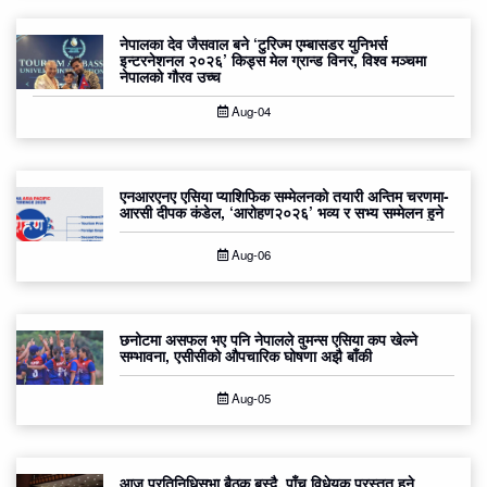
नेपालका देव जैसवाल बने ‘टुरिज्म एम्बासडर युनिभर्स
इन्टरनेशनल २०२६’ किड्स मेल ग्रान्ड विनर, विश्व मञ्चमा
नेपालको गौरव उच्च
Aug-04
एनआरएनए एसिया प्याशिफिक सम्मेलनको तयारी अन्तिम चरणमा-
आरसी दीपक कंडेल, ‘आरोहण२०२६’ भव्य र सभ्य सम्मेलन हुने
Aug-06
छनोटमा असफल भए पनि नेपालले वुमन्स एसिया कप खेल्ने
सम्भावना, एसीसीको औपचारिक घोषणा अझै बाँकी
Aug-05
आज प्रतिनिधिसभा बैठक बस्दै, पाँच विधेयक प्रस्तुत हुने