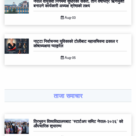
नेपाल वायुसेवा निगममा सुधारको संकेत, तीन वर्षभित्र ऋणमुक्त
बनाउने कार्यकारी अध्यक्ष श्रेष्ठको लक्ष्य
Aug-03
नाट्टा निर्वाचनमा युविकाको टोलीबाट महासचिवमा ढकाल र
कोषाध्यक्षमा प्याकुरेल
Aug-05
ताजा समाचार
त्रिभुवन विश्वविद्यालयबाट ‘स्टार्टअप समिट नेपाल-२०२६’ को
औपचारिक शुभारम्भ