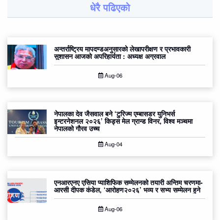
धेरै पढिएको
अन्तर्राष्ट्रिय मापदण्डअनुसारको लेखापरीक्षण र प्रभावकारी
सुशासन आजको अपरिहार्यता : अध्यक्ष अग्रवाल
Aug-06
नेपालका देव जैसवाल बने ‘टुरिज्म एम्बासडर युनिभर्स
इन्टरनेशनल २०२६’ किड्स मेल ग्रान्ड विनर, विश्व मञ्चमा
नेपालको गौरव उच्च
Aug-04
एनआरएनए एसिया प्याशिफिक सम्मेलनको तयारी अन्तिम चरणमा-
आरसी दीपक कंडेल, ‘आरोहण२०२६’ भव्य र सभ्य सम्मेलन हुने
Aug-06