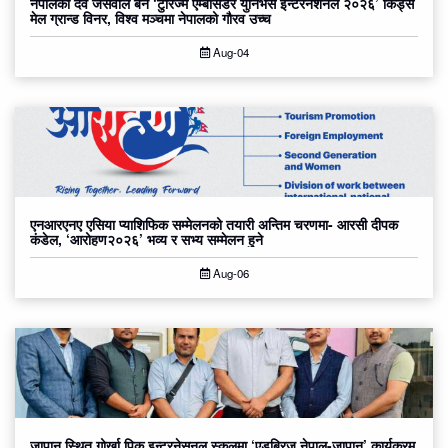
नेपालका देव जैसवाल बने ‘टुरिज्म एम्बासडर युनिभर्स इन्टरनेशनल २०२६’ किड्स
मेल ग्रान्ड विनर, विश्व मञ्चमा नेपालको गौरव उच्च
Aug-04
एनआरएनए एसिया प्याशिफिक सम्मेलनको तयारी अन्तिम चरणमा- आरसी दीपक
कंडेल, ‘आरोहण२०२६’ भव्य र सभ्य सम्मेलन हुने
Aug-06
जापान स्थित गोर्खा पिक इन्टरनेसनल स्कुलमा ‘एडुब्रिज नेपाल-जापान’ कार्यक्रम