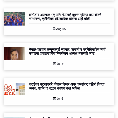
छनोटमा असफल भए पनि नेपालले वुमन्स एसिया कप खेल्ने
सम्भावना, एसीसीको औपचारिक घोषणा अझै बाँकी
Aug-05
नेपाल-जापान सम्बन्धलाई व्यापार, लगानी र प्रविधिमार्फत नयाँ
उचाइमा पुर्‍याउनुपर्नेमा निवर्तमान अध्यक्ष मल्लको जोड
Jul-31
तराईका घटनाप्रति नेपाल चेम्बर अफ कमर्सबाट गहिरो चिन्ता
व्यक्त, शान्ति र सद्भाव कायम राख्न अपिल
Jul-31