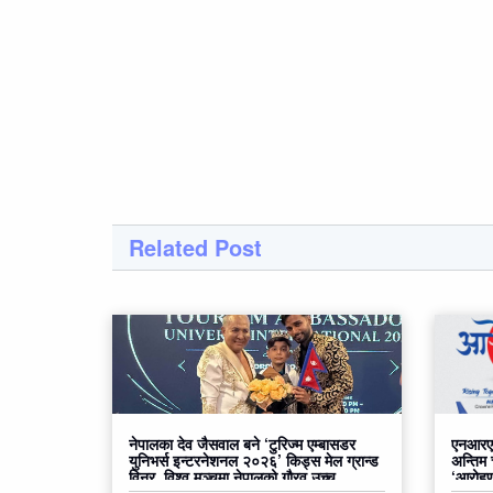
Related Post
नेपालका देव जैसवाल बने ‘टुरिज्म एम्बासडर
एनआरएन
युनिभर्स इन्टरनेशनल २०२६’ किड्स मेल ग्रान्ड
अन्तिम
विनर, विश्व मञ्चमा नेपालको गौरव उच्च
‘आरोहण२