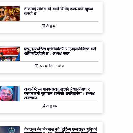
तीजलाई लक्षित गर्दै आयो बिनोद ढकालको ‘झुम्का
कस्तो छ
Aug-07
प्रभु इन्स्योरेन्स प्रविधिमैत्री र ग्राहककेन्द्रित बन्दै
अघि बढिरहेको छ : अध्यक्ष मल्ल
07:50 बिहान • आज
अन्तर्राष्ट्रिय मापदण्डअनुसारको लेखापरीक्षण र
प्रभावकारी सुशासन आजको अपरिहार्यता : अध्यक्ष
अग्रवाल
Aug-06
नेपालका देव जैसवाल बने ‘टुरिज्म एम्बासडर युनिभर्स