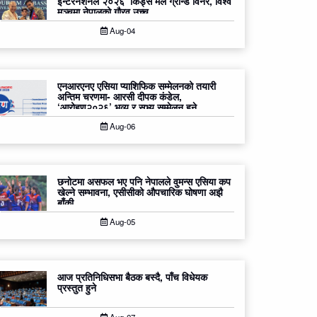
इन्टरनेशनल २०२६’ किड्स मेल ग्रान्ड विनर, विश्व
मञ्चमा नेपालको गौरव उच्च
Aug-04
एनआरएनए एसिया प्याशिफिक सम्मेलनको तयारी
अन्तिम चरणमा- आरसी दीपक कंडेल,
‘आरोहण२०२६’ भव्य र सभ्य सम्मेलन हुने
Aug-06
छनोटमा असफल भए पनि नेपालले वुमन्स एसिया कप
खेल्ने सम्भावना, एसीसीको औपचारिक घोषणा अझै
बाँकी
Aug-05
आज प्रतिनिधिसभा बैठक बस्दै, पाँच विधेयक
प्रस्तुत हुने