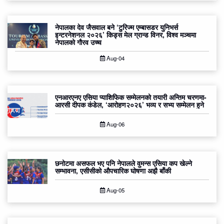
नेपालका देव जैसवाल बने ‘टुरिज्म एम्बासडर युनिभर्स
इन्टरनेशनल २०२६’ किड्स मेल ग्रान्ड विनर, विश्व मञ्चमा
नेपालको गौरव उच्च
Aug-04
एनआरएनए एसिया प्याशिफिक सम्मेलनको तयारी अन्तिम चरणमा-
आरसी दीपक कंडेल, ‘आरोहण२०२६’ भव्य र सभ्य सम्मेलन हुने
Aug-06
छनोटमा असफल भए पनि नेपालले वुमन्स एसिया कप खेल्ने
सम्भावना, एसीसीको औपचारिक घोषणा अझै बाँकी
Aug-05