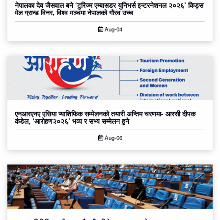
नेपालका देव जैसवाल बने ‘टुरिज्म एम्बासडर युनिभर्स इन्टरनेशनल २०२६’ किड्स
मेल ग्रान्ड विनर, विश्व मञ्चमा नेपालको गौरव उच्च
Aug-04
एनआरएनए एसिया प्याशिफिक सम्मेलनको तयारी अन्तिम चरणमा- आरसी दीपक
कंडेल, ‘आरोहण२०२६’ भव्य र सभ्य सम्मेलन हुने
Aug-06