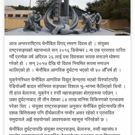
आज अन्तरराष्ट्रिय चेर्नोबिल विपद् स्मरण दिवस हो । संयुक्त
राष्ट्रसङ्घको महासभाले सन् २०१६ डिसेम्बर ८ मा एक प्रस्ताव पारित
गर्दै प्रत्येक वर्ष अप्रिल २६ लाई यस दिवसका रूपमा मनाउने घोषणा
गरेको हो । सन् २०१७ देखि यो दिवस नियमित रूपमा मनाउन
थालिएको हो । चेर्नोबिल आणविक दुर्घटना भएको यो ४० औँ वर्ष हो ।
युक्रेनस्थित चेर्नोबिल आणविक विद्युत् केन्द्रमा भएको विस्फोटपछि
रेडियोधर्मी बादल सोभियत सङ्घका विशाल भू–भागमा फैलिएको थियो ।
ती हाल बेलारुस, युक्रेन र रुसी महासङ्घका क्षेत्रहरूमा पर्दछन् ।
उक्त दुर्घटनाबाट ती तीन देशका ८४ लाख मानिस विकिरणको प्रभावमा
परेका थिए । संयुक्त राष्ट्रसङ्घका अनुसार चेर्नोबिल दुर्घटनापछि तीन
दशक बितिसक्दा पनि दीर्घकालीन गम्भीर असर रहेको र प्रभावित
समुदायले अझै सहयोगको आवश्यकता महसुस गरिरहेको छ ।
चेर्नोबिल दुर्घटनापछि संयुक्त राष्ट्रसङ्घ, बेलारुस, रुसी महासंघ र