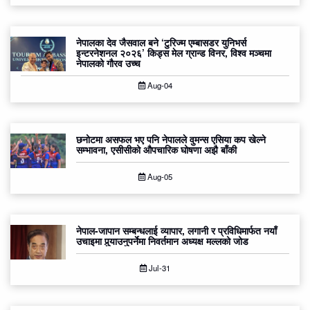
नेपालका देव जैसवाल बने ‘टुरिज्म एम्बासडर युनिभर्स
इन्टरनेशनल २०२६’ किड्स मेल ग्रान्ड विनर, विश्व मञ्चमा
नेपालको गौरव उच्च
Aug-04
छनोटमा असफल भए पनि नेपालले वुमन्स एसिया कप खेल्ने
सम्भावना, एसीसीको औपचारिक घोषणा अझै बाँकी
Aug-05
नेपाल-जापान सम्बन्धलाई व्यापार, लगानी र प्रविधिमार्फत नयाँ
उचाइमा पुर्‍याउनुपर्नेमा निवर्तमान अध्यक्ष मल्लको जोड
Jul-31