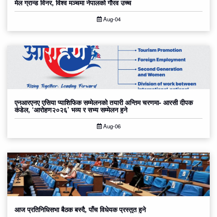
मेल ग्रान्ड विनर, विश्व मञ्चमा नेपालको गौरव उच्च
Aug-04
एनआरएनए एसिया प्याशिफिक सम्मेलनको तयारी अन्तिम चरणमा- आरसी दीपक
कंडेल, ‘आरोहण२०२६’ भव्य र सभ्य सम्मेलन हुने
Aug-06
आज प्रतिनिधिसभा बैठक बस्दै, पाँच विधेयक प्रस्तुत हुने