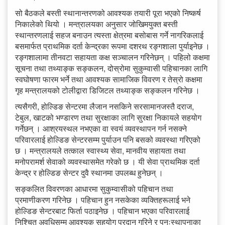
सो बैठकले बस्ती स्थानान्तरणको आवश्यक तयारी पूरा भएको निष्कर्ष
निकालेको थियो । मन्त्रालयका अनुसार जोखिमयुक्त बस्ती
स्थान्तरणलाई सहज बनाउन त्यस्ता क्षेत्रमा बसोबास गर्ने नागरिकलाई
बसमार्फत प्राथमिक दर्ता केन्द्रका रूपमा दशरथ रङ्गशाला पुर्याइनेछ ।
रङ्गशालामा तीनवटा सहायता कक्ष सञ्चालन गरिनेछन् । पहिलो कक्षमा
सूचना तथा तथ्याङ्क सङ्कलन, दोस्रोमा सुकुम्वासी पहिचानका लागि
स्वघोषणा फारम भर्ने तथा आवश्यक सामाजिक विवरण र तेस्रो कक्षमा
गृह मन्त्रालयको टोलीद्वारा डिजिटल तथ्याङ्क सङ्कलन गरिनेछ ।
त्यसैगरी, होल्डिङ सेन्टरमा लैजान नसकिने सरसामानजस्तै दराज,
टेबुल, खाटको भण्डारण तथा सुरक्षाका लागि सुरक्षा निकायले सहयोग
गर्नेछन् । आश्रयस्थल नभएका वा स्वयं व्यवस्थापन गर्न नसक्ने
परिवारलाई होल्डिङ सेन्टरसम्म पुर्याउन पनि बसको व्यवस्था गरिएको
छ । मन्त्रालयले तत्काल स्वास्थ्य सेवा, मानवीय सहायता तथा
मनोपरामर्श सेवाको व्यवस्थासमेत गरेको छ । यी सेवा प्राथमिक दर्ता
केन्द्र र होल्डिङ सेन्टर दुवै स्थानमा उपलब्ध हुनेछन् ।
सङ्कलित विवरणका आधारमा सुकुम्वासीको पहिचान तथा
प्रमाणीकरण गरिनेछ । पहिचान हुन नसकेका व्यक्तिहरूलाई भने
होल्डिङ सेन्टरबाट फिर्ता पठाइनेछ । पहिचान भएका परिवारलाई
निश्चित अवधिसम्म आवश्यक सहयोग प्रदान गरिने र पुनःस्थापनाका