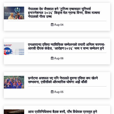
नेपालका देव जैसवाल बने ‘टुरिज्म एम्बासडर युनिभर्स
इन्टरनेशनल २०२६’ किड्स मेल ग्रान्ड विनर, विश्व मञ्चमा
नेपालको गौरव उच्च
Aug-04
एनआरएनए एसिया प्याशिफिक सम्मेलनको तयारी अन्तिम चरणमा-
आरसी दीपक कंडेल, ‘आरोहण२०२६’ भव्य र सभ्य सम्मेलन हुने
Aug-06
छनोटमा असफल भए पनि नेपालले वुमन्स एसिया कप खेल्ने
सम्भावना, एसीसीको औपचारिक घोषणा अझै बाँकी
Aug-05
आज प्रतिनिधिसभा बैठक बस्दै, पाँच विधेयक प्रस्तुत हुने