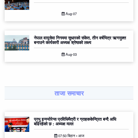
Aug-07
नेपाल वायुसेवा निगममा सुधारको संकेत, तीन वर्षभित्र ऋणमुक्त
बनाउने कार्यकारी अध्यक्ष श्रेष्ठको लक्ष्य
Aug-03
ताजा समाचार
प्रभु इन्स्योरेन्स प्रविधिमैत्री र ग्राहककेन्द्रित बन्दै अघि
बढिरहेको छ : अध्यक्ष मल्ल
07:50 बिहान • आज