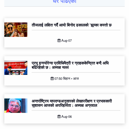
धेरै पढिएको
तीजलाई लक्षित गर्दै आयो बिनोद ढकालको ‘झुम्का कस्तो छ
Aug-07
प्रभु इन्स्योरेन्स प्रविधिमैत्री र ग्राहककेन्द्रित बन्दै अघि
बढिरहेको छ : अध्यक्ष मल्ल
07:50 बिहान • आज
अन्तर्राष्ट्रिय मापदण्डअनुसारको लेखापरीक्षण र प्रभावकारी
सुशासन आजको अपरिहार्यता : अध्यक्ष अग्रवाल
Aug-06