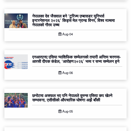
नेपालका देव जैसवाल बने ‘टुरिज्म एम्बासडर युनिभर्स
इन्टरनेशनल २०२६’ किड्स मेल ग्रान्ड विनर, विश्व मञ्चमा
नेपालको गौरव उच्च
Aug-04
एनआरएनए एसिया प्याशिफिक सम्मेलनको तयारी अन्तिम चरणमा-
आरसी दीपक कंडेल, ‘आरोहण२०२६’ भव्य र सभ्य सम्मेलन हुने
Aug-06
छनोटमा असफल भए पनि नेपालले वुमन्स एसिया कप खेल्ने
सम्भावना, एसीसीको औपचारिक घोषणा अझै बाँकी
Aug-05