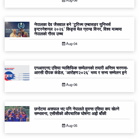
नेपालका देव जैसवाल बने ‘टुरिज्म एम्बासडर युनिभर्स
इन्टरनेशनल २०२६’ किड्स मेल ग्रान्ड विनर, विश्व मञ्चमा
नेपालको गौरव उच्च
Aug-04
एनआरएनए एसिया प्याशिफिक सम्मेलनको तयारी अन्तिम चरणमा-
आरसी दीपक कंडेल, ‘आरोहण२०२६’ भव्य र सभ्य सम्मेलन हुने
Aug-06
छनोटमा असफल भए पनि नेपालले वुमन्स एसिया कप खेल्ने
सम्भावना, एसीसीको औपचारिक घोषणा अझै बाँकी
Aug-05