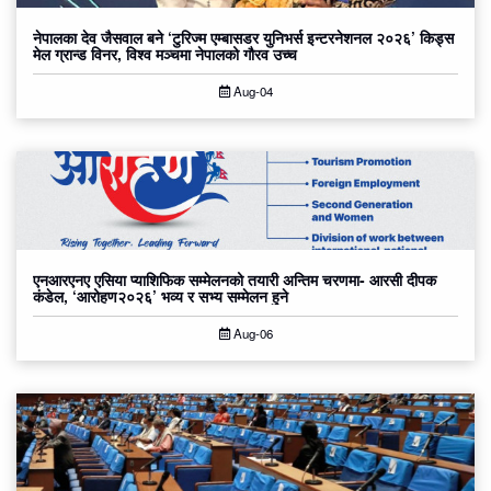
नेपालका देव जैसवाल बने ‘टुरिज्म एम्बासडर युनिभर्स इन्टरनेशनल २०२६’ किड्स
मेल ग्रान्ड विनर, विश्व मञ्चमा नेपालको गौरव उच्च
Aug-04
एनआरएनए एसिया प्याशिफिक सम्मेलनको तयारी अन्तिम चरणमा- आरसी दीपक
कंडेल, ‘आरोहण२०२६’ भव्य र सभ्य सम्मेलन हुने
Aug-06