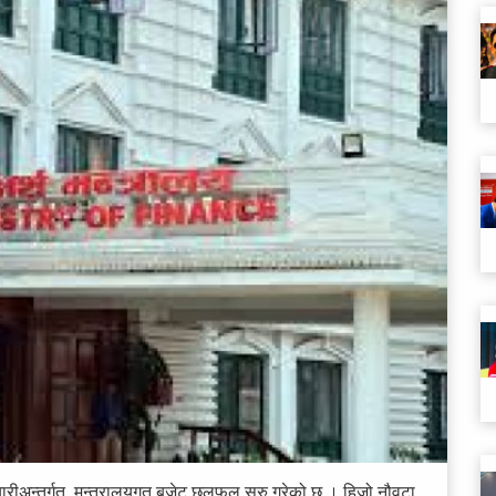
यारीअन्तर्गत मन्त्रालयगत बजेट छलफल सुरु गरेको छ । हिजो नौवटा