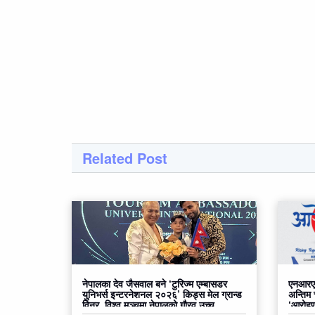
Related Post
नेपालका देव जैसवाल बने ‘टुरिज्म एम्बासडर
एनआरएन
युनिभर्स इन्टरनेशनल २०२६’ किड्स मेल ग्रान्ड
अन्तिम
विनर, विश्व मञ्चमा नेपालको गौरव उच्च
‘आरोहण२