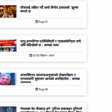
तीजलाई लक्षित गर्दै आयो बिनोद ढकालको ‘झुम्का
कस्तो छ
Aug-07
प्रभु इन्स्योरेन्स प्रविधिमैत्री र ग्राहककेन्द्रित बन्दै
अघि बढिरहेको छ : अध्यक्ष मल्ल
07:50 बिहान • आज
अन्तर्राष्ट्रिय मापदण्डअनुसारको लेखापरीक्षण र
प्रभावकारी सुशासन आजको अपरिहार्यता : अध्यक्ष
अग्रवाल
Aug-06
नेपालका देव जैसवाल बने ‘टुरिज्म एम्बासडर युनिभर्स