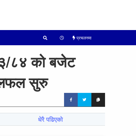
प्रचलनमा
०८३/८४ को बजेट
छलफल सुरु
धेरै पढिएको