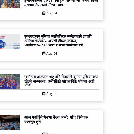
इन्टरनेशनल २०२६’ किड्स मेल ग्रान्ड विनर, विश्व
मञ्चमा नेपालको गौरव उच्च
Aug-04
एनआरएनए एसिया प्याशिफिक सम्मेलनको तयारी
अन्तिम चरणमा- आरसी दीपक कंडेल,
‘आरोहण२०२६’ भव्य र सभ्य सम्मेलन हुने
Aug-06
छनोटमा असफल भए पनि नेपालले वुमन्स एसिया कप
खेल्ने सम्भावना, एसीसीको औपचारिक घोषणा अझै
बाँकी
Aug-05
आज प्रतिनिधिसभा बैठक बस्दै, पाँच विधेयक
प्रस्तुत हुने