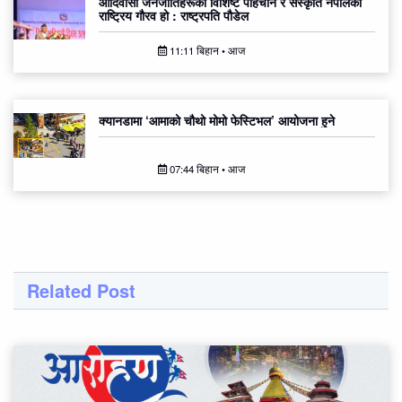
आदिवासी जनजातिहरूको विशिष्ट पहिचान र संस्कृति नेपालको
राष्ट्रिय गौरव हो : राष्ट्रपति पौडेल
11:11 बिहान • आज
क्यानडामा ‘आमाको चौथो मोमो फेस्टिभल’ आयोजना हुने
07:44 बिहान • आज
Related Post