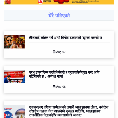
धेरै पढिएको
तीजलाई लक्षित गर्दै आयो बिनोद ढकालको ‘झुम्का कस्तो छ
Aug-07
प्रभु इन्स्योरेन्स प्रविधिमैत्री र ग्राहककेन्द्रित बन्दै अघि
बढिरहेको छ : अध्यक्ष मल्ल
Aug-08
एनआरएनए एशिया सम्मेलनको तयारी ग्वाङ्झाउमा तीव्र, कांग्रेस
संसदीय दलका नेता आङदेम्बे प्रमुख अतिथि, ग्वाङ्झाउमा
राजनीतिक नेतृत्वदेखि व्यवसायीको जमघट