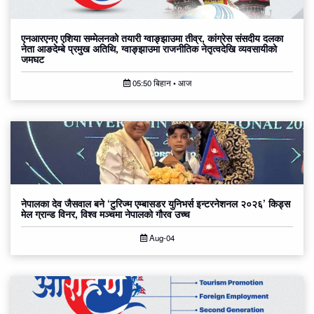
एनआरएनए एशिया सम्मेलनको तयारी ग्वाङ्झाउमा तीव्र, कांग्रेस संसदीय दलका
नेता आङदेम्बे प्रमुख अतिथि, ग्वाङ्झाउमा राजनीतिक नेतृत्वदेखि व्यवसायीको
जमघट
05:50 बिहान • आज
नेपालका देव जैसवाल बने ‘टुरिज्म एम्बासडर युनिभर्स इन्टरनेशनल २०२६’ किड्स
मेल ग्रान्ड विनर, विश्व मञ्चमा नेपालको गौरव उच्च
Aug-04