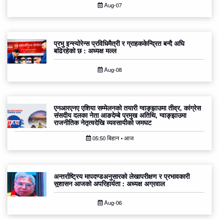
Aug-07
प्रभु इन्स्योरेन्स प्रविधिमैत्री र ग्राहककेन्द्रित बन्दै अघि
बढिरहेको छ : अध्यक्ष मल्ल
Aug-08
एनआरएनए एशिया सम्मेलनको तयारी ग्वाङ्झाउमा तीव्र, कांग्रेस
संसदीय दलका नेता आङदेम्बे प्रमुख अतिथि, ग्वाङ्झाउमा
राजनीतिक नेतृत्वदेखि व्यवसायीको जमघट
05:50 बिहान • आज
अन्तर्राष्ट्रिय मापदण्डअनुसारको लेखापरीक्षण र प्रभावकारी
सुशासन आजको अपरिहार्यता : अध्यक्ष अग्रवाल
Aug-06