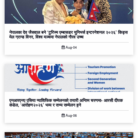
नेपालका देव जैसवाल बने ‘टुरिज्म एम्बासडर युनिभर्स इन्टरनेशनल २०२६’ किड्स
मेल ग्रान्ड विनर, विश्व मञ्चमा नेपालको गौरव उच्च
Aug-04
एनआरएनए एसिया प्याशिफिक सम्मेलनको तयारी अन्तिम चरणमा- आरसी दीपक
कंडेल, ‘आरोहण२०२६’ भव्य र सभ्य सम्मेलन हुने
Aug-06