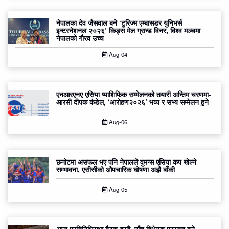
नेपालका देव जैसवाल बने ‘टुरिज्म एम्बासडर युनिभर्स
इन्टरनेशनल २०२६’ किड्स मेल ग्रान्ड विनर, विश्व मञ्चमा
नेपालको गौरव उच्च
Aug-04
एनआरएनए एसिया प्याशिफिक सम्मेलनको तयारी अन्तिम चरणमा-
आरसी दीपक कंडेल, ‘आरोहण२०२६’ भव्य र सभ्य सम्मेलन हुने
Aug-06
छनोटमा असफल भए पनि नेपालले वुमन्स एसिया कप खेल्ने
सम्भावना, एसीसीको औपचारिक घोषणा अझै बाँकी
Aug-05
आज प्रतिनिधिसभा बैठक बस्दै, पाँच विधेयक प्रस्तुत हुने