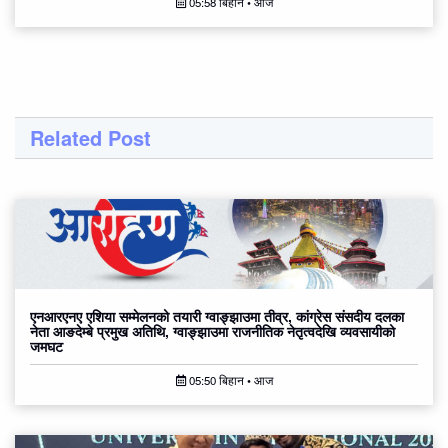
05:58 बिहान • आज
Related Post
एनआरएनए एशिया सम्मेलनको तयारी ग्वाङ्झाउमा तीव्र, कांग्रेस संसदीय दलका
नेता आङदेम्बे प्रमुख अतिथि, ग्वाङ्झाउमा राजनीतिक नेतृत्वदेखि व्यवसायीको
जमघट
05:50 बिहान • आज