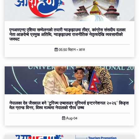
एनआरएनए एशिया सम्मेलनको तयारी ग्वाङ्झाउमा तीव्र, कांग्रेस संसदीय दलका
नेता आङदेम्बे प्रमुख अतिथि, ग्वाङ्झाउमा राजनीतिक नेतृत्वदेखि व्यवसायीको
जमघट
05:50 बिहान • आज
नेपालका देव जैसवाल बने ‘टुरिज्म एम्बासडर युनिभर्स इन्टरनेशनल २०२६’ किड्स
मेल ग्रान्ड विनर, विश्व मञ्चमा नेपालको गौरव उच्च
Aug-04