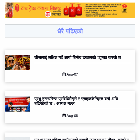
धेरै पढिएको
तीजलाई लक्षित गर्दै आयो बिनोद ढकालको ‘झुम्का कस्तो छ
Aug-07
प्रभु इन्स्योरेन्स प्रविधिमैत्री र ग्राहककेन्द्रित बन्दै अघि
बढिरहेको छ : अध्यक्ष मल्ल
Aug-08
एनआरएनए एशिया सम्मेलनको तयारी ग्वाङ्झाउमा तीव्र, कांग्रेस