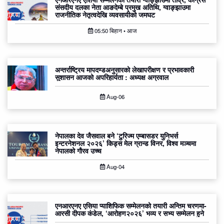
संसदीय दलका नेता आङदेम्बे प्रमुख अतिथि, ग्वाङ्झाउमा
राजनीतिक नेतृत्वदेखि व्यवसायीको जमघट
05:50 बिहान • आज
अन्तर्राष्ट्रिय मापदण्डअनुसारको लेखापरीक्षण र प्रभावकारी
सुशासन आजको अपरिहार्यता : अध्यक्ष अग्रवाल
Aug-06
नेपालका देव जैसवाल बने ‘टुरिज्म एम्बासडर युनिभर्स
इन्टरनेशनल २०२६’ किड्स मेल ग्रान्ड विनर, विश्व मञ्चमा
नेपालको गौरव उच्च
Aug-04
एनआरएनए एसिया प्याशिफिक सम्मेलनको तयारी अन्तिम चरणमा-
आरसी दीपक कंडेल, ‘आरोहण२०२६’ भव्य र सभ्य सम्मेलन हुने