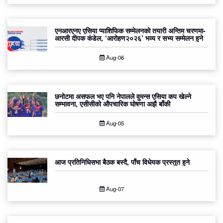
एनआरएनए एसिया प्याशिफिक सम्मेलनको तयारी अन्तिम चरणमा-
आरसी दीपक कंडेल, ‘आरोहण२०२६’ भव्य र सभ्य सम्मेलन हुने
Aug-06
छनोटमा असफल भए पनि नेपालले वुमन्स एसिया कप खेल्ने
सम्भावना, एसीसीको औपचारिक घोषणा अझै बाँकी
Aug-05
आज प्रतिनिधिसभा बैठक बस्दै, पाँच विधेयक प्रस्तुत हुने
Aug-07