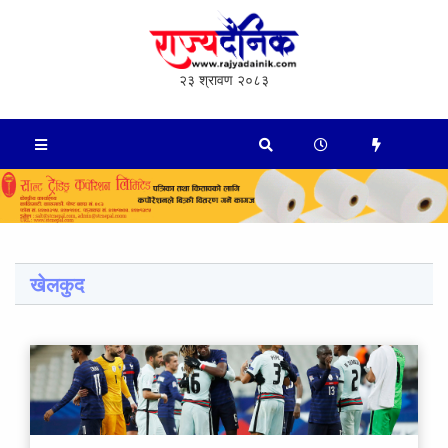
२३ श्रावण २०८३
खेलकुद