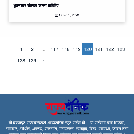
भुवनेश्‍वर चोटका कारण बाहिरिए
Oct-07 , 2020
‹
1
2
...
117
118
119
120
121
122
123
...
128
129
›
यो वेबसाइट राज्यदैनिकको आधिकारिक न्युज पोर्टल हो । यो पोर्टलमा हामी भिडियो,
समाचार, आर्थिक, अपराध, राजनीति, मनोरञ्जन, खेलकुद, विश्व, स्वास्थ्य, जीवन शैली