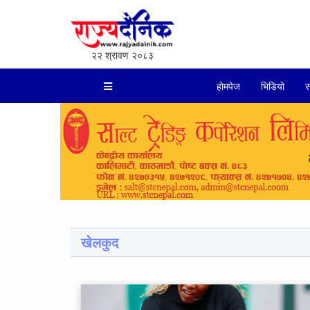
२२ श्रावण २०८३
होमपेज
भिडियो
स
खेलकुद