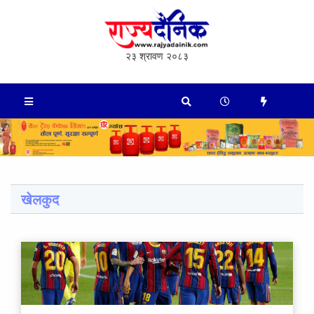
२३ श्रावण २०८३
खेलकुद