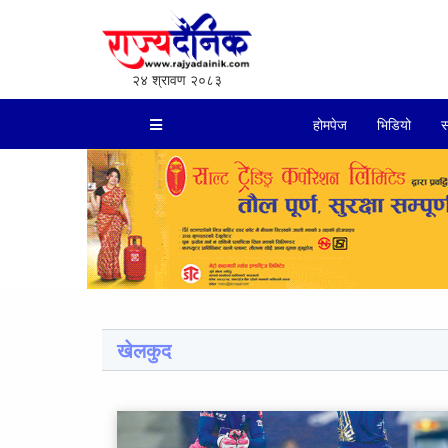
२४ श्रावण २०८३
होमपेज
भिडियो
स
खेलकुद