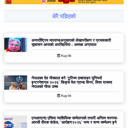
धेरै पढिएको
अन्तर्राष्ट्रिय मापदण्डअनुसारको लेखापरीक्षण र प्रभावकारी
सुशासन आजको अपरिहार्यता : अध्यक्ष अग्रवाल
Aug-06
नेपालका देव जैसवाल बने ‘टुरिज्म एम्बासडर युनिभर्स
इन्टरनेशनल २०२६’ किड्स मेल ग्रान्ड विनर, विश्व मञ्चमा
नेपालको गौरव उच्च
Aug-04
एनआरएनए एसिया प्याशिफिक सम्मेलनको तयारी अन्तिम चरणमा-
आरसी दीपक कंडेल, ‘आरोहण२०२६’ भव्य र सभ्य सम्मेलन हुने