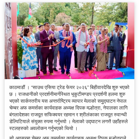
काठमाडौं । “साउथ एसिया ट्रेड फेयर २०२६” बिहीवारदेखि शुरु भएको
छ । राजधानीको प्रदर्शनीमार्गस्थित भृकुटीमण्डप प्रदर्शनी हलमा शुरु
भएको सार्कस्तरीय यस अन्तर्राष्ट्रिय व्यापार मेलाको समुुद्घाटन नेपाल
चेम्बर अफ कमर्सका कार्यवाहक अध्यक्ष दिपक मल्होत्रा, नेपालका लागि
बंगलादेशका राजदूत सफिक्वयर रहमान र श्रीलंकाका राजदूत रुवान्थी
डेल्पिटियाले संयुक्त रुपमा गर्नुभयो । मेलाको उद्घाटन लगत्तै उहाँहरुले
स्टलहरुको अवलोकन गर्नुभएको थियो ।
सो अवसरमा चेम्बर अफ कमर्सका कार्यवाहक अध्यक्ष दिपक मल्होत्राले