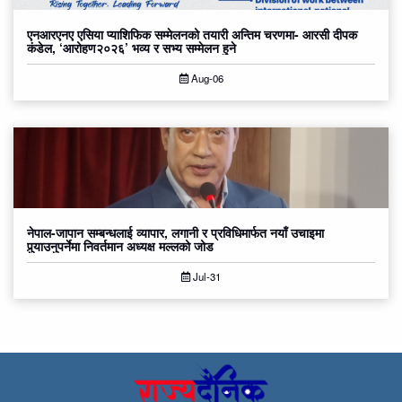
एनआरएनए एसिया प्याशिफिक सम्मेलनको तयारी अन्तिम चरणमा- आरसी दीपक
कंडेल, ‘आरोहण२०२६’ भव्य र सभ्य सम्मेलन हुने
Aug-06
नेपाल-जापान सम्बन्धलाई व्यापार, लगानी र प्रविधिमार्फत नयाँ उचाइमा
पुर्‍याउनुपर्नेमा निवर्तमान अध्यक्ष मल्लको जोड
Jul-31