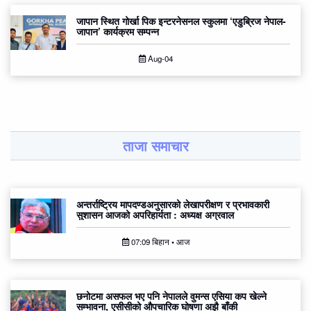
जापान स्थित गोर्खा पिक इन्टरनेसनल स्कुलमा ‘एडुब्रिज नेपाल-
जापान’ कार्यक्रम सम्पन्न
Aug-04
ताजा समाचार
अन्तर्राष्ट्रिय मापदण्डअनुसारको लेखापरीक्षण र प्रभावकारी
सुशासन आजको अपरिहार्यता : अध्यक्ष अग्रवाल
07:09 बिहान • आज
छनोटमा असफल भए पनि नेपालले वुमन्स एसिया कप खेल्ने
सम्भावना, एसीसीको औपचारिक घोषणा अझै बाँकी