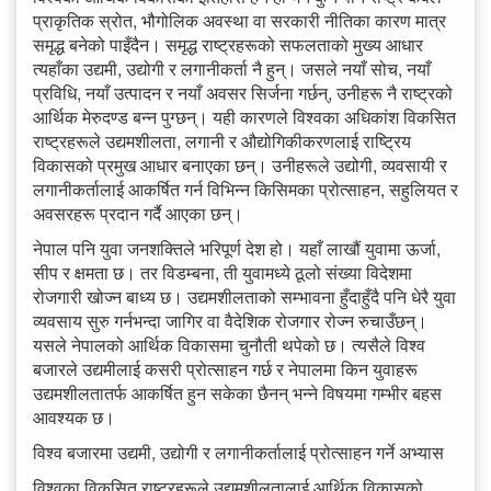
प्राकृतिक स्रोत, भौगोलिक अवस्था वा सरकारी नीतिका कारण मात्र
समृद्ध बनेको पाइँदैन। समृद्ध राष्ट्रहरूको सफलताको मुख्य आधार
त्यहाँका उद्यमी, उद्योगी र लगानीकर्ता नै हुन्। जसले नयाँ सोच, नयाँ
प्रविधि, नयाँ उत्पादन र नयाँ अवसर सिर्जना गर्छन्, उनीहरू नै राष्ट्रको
आर्थिक मेरुदण्ड बन्न पुग्छन्। यही कारणले विश्वका अधिकांश विकसित
राष्ट्रहरूले उद्यमशीलता, लगानी र औद्योगिकीकरणलाई राष्ट्रिय
विकासको प्रमुख आधार बनाएका छन्। उनीहरूले उद्योगी, व्यवसायी र
लगानीकर्तालाई आकर्षित गर्न विभिन्न किसिमका प्रोत्साहन, सहुलियत र
अवसरहरू प्रदान गर्दै आएका छन्।
नेपाल पनि युवा जनशक्तिले भरिपूर्ण देश हो। यहाँ लाखौं युवामा ऊर्जा,
सीप र क्षमता छ। तर विडम्बना, ती युवामध्ये ठूलो संख्या विदेशमा
रोजगारी खोज्न बाध्य छ। उद्यमशीलताको सम्भावना हुँदाहुँदै पनि धेरै युवा
व्यवसाय सुरु गर्नभन्दा जागिर वा वैदेशिक रोजगार रोज्न रुचाउँछन्।
यसले नेपालको आर्थिक विकासमा चुनौती थपेको छ। त्यसैले विश्व
बजारले उद्यमीलाई कसरी प्रोत्साहन गर्छ र नेपालमा किन युवाहरू
उद्यमशीलतातर्फ आकर्षित हुन सकेका छैनन् भन्ने विषयमा गम्भीर बहस
आवश्यक छ।
विश्व बजारमा उद्यमी, उद्योगी र लगानीकर्तालाई प्रोत्साहन गर्ने अभ्यास
विश्वका विकसित राष्ट्रहरूले उद्यमशीलतालाई आर्थिक विकासको