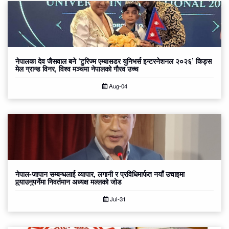
नेपालका देव जैसवाल बने ‘टुरिज्म एम्बासडर युनिभर्स इन्टरनेशनल २०२६’ किड्स
मेल ग्रान्ड विनर, विश्व मञ्चमा नेपालको गौरव उच्च
Aug-04
नेपाल-जापान सम्बन्धलाई व्यापार, लगानी र प्रविधिमार्फत नयाँ उचाइमा
पुर्‍याउनुपर्नेमा निवर्तमान अध्यक्ष मल्लको जोड
Jul-31