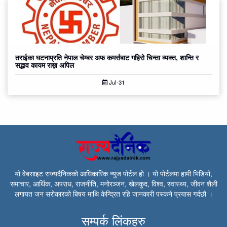
तराईका घटनाप्रति नेपाल चेम्बर अफ कमर्सबाट गहिरो चिन्ता व्यक्त, शान्ति र
सद्भाव कायम राख्न अपिल
Jul-31
यो वेबसाइट राज्यदैनिकको आधिकारिक न्युज पोर्टल हो । यो पोर्टलमा हामी भिडियो,
समाचार, आर्थिक, अपराध, राजनीति, मनोरञ्जन, खेलकुद, विश्व, स्वास्थ्य, जीवन शैली
लगायत जन सरोकारको बिषय माथि केन्द्रित रहि जानकारी पस्कने प्रयास गर्दछौ ।
सम्पर्क लिंकहरु