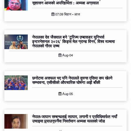
सुशासन आजको अपरिहार्यता : अध्यक्ष अग्रवाल
07:09 बिहान • आज
नेपालका देव जैसवाल बने ‘टुरिज्म एम्बासडर युनिभर्स
इन्टरनेशनल २०२६’ किड्स मेल ग्रान्ड विनर, विश्व मञ्चमा
नेपालको गौरव उच्च
Aug-04
छनोटमा असफल भए पनि नेपालले वुमन्स एसिया कप खेल्ने
सम्भावना, एसीसीको औपचारिक घोषणा अझै बाँकी
Aug-05
नेपाल-जापान सम्बन्धलाई व्यापार, लगानी र प्रविधिमार्फत नयाँ
उचाइमा पुर्‍याउनुपर्नेमा निवर्तमान अध्यक्ष मल्लको जोड