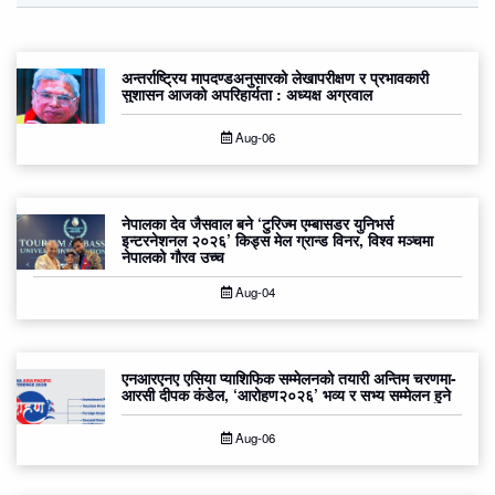
अन्तर्राष्ट्रिय मापदण्डअनुसारको लेखापरीक्षण र प्रभावकारी
सुशासन आजको अपरिहार्यता : अध्यक्ष अग्रवाल
Aug-06
नेपालका देव जैसवाल बने ‘टुरिज्म एम्बासडर युनिभर्स
इन्टरनेशनल २०२६’ किड्स मेल ग्रान्ड विनर, विश्व मञ्चमा
नेपालको गौरव उच्च
Aug-04
एनआरएनए एसिया प्याशिफिक सम्मेलनको तयारी अन्तिम चरणमा-
आरसी दीपक कंडेल, ‘आरोहण२०२६’ भव्य र सभ्य सम्मेलन हुने
Aug-06