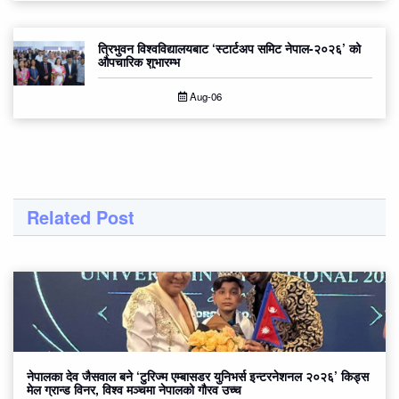
त्रिभुवन विश्वविद्यालयबाट ‘स्टार्टअप समिट नेपाल-२०२६’ को
औपचारिक शुभारम्भ
Aug-06
Related Post
नेपालका देव जैसवाल बने ‘टुरिज्म एम्बासडर युनिभर्स इन्टरनेशनल २०२६’ किड्स
मेल ग्रान्ड विनर, विश्व मञ्चमा नेपालको गौरव उच्च