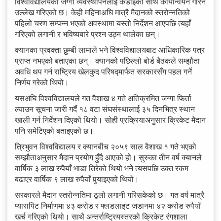
विश्वविद्यालयको जग्गा व्यवस्थापनलाई कडाइका साथ कार्यान्वयन गरिने
उल्लेख गरिएको छ। केही महिनाअघि मात्रै मैदानको स्तरोन्नतिको
पहिलो चरण सम्पन्न भएको अवस्थामा यस्तो निर्देशन आएपछि त्यहाँ
गरिएको लगानी र भविष्यबारे प्रश्न उठ्न थालेका छन्।
क्यानका प्रवक्ता छुम्बी लामाले भने विश्वविद्यालयबाट आधिकारिक पत्र
प्राप्त नभएको बताएका छन्। क्यानको पछिल्लो बोर्ड बैठकले सम्झौता
अवधि थप गर्न राष्ट्रिय खेलकुद परिषद्मार्फत सरकारसँग पहल गर्ने
निर्णय गरेको थियो।
यसअघि विश्वविद्यालयले गत वैशाख ४ गते अतिक्रमित जग्गा फिर्ता
ल्याउन सूचना जारी गर्दै १८ वटा संघसंस्थालाई ३५ दिनभित्र स्थान
खाली गर्न निर्देशन दिएको थियो। सोही प्रक्रियाअनुसार क्रिकेट मैदान
पनि समेटिएको बताइएको छ।
त्रिभुवन विश्वविद्यालय र क्यानबीच २०५९ साल वैशाख १ गते भएको
सम्झौताअनुसार मैदान प्रयोग हुँदै आएको हो। सुरुका तीन वर्ष क्यानले
वार्षिक ३ लाख रुपैयाँ भाडा तिरेको थियो भने त्यसपछि उक्त रकम
बढाएर वार्षिक ९ लाख रुपैयाँ पुर्‍याइएको थियो।
सरकारले मैदान स्तरोन्नतिमा ठूलो लगानी गरिसकेको छ। गत वर्ष मात्रै
प्यारापिट निर्माणमा ४३ करोड र फ्लडलाइट जडानमा ४२ करोड रुपैयाँ
खर्च गरिएको थियो। साथै अन्तर्राष्ट्रियस्तरको क्रिकेट रंगशाला