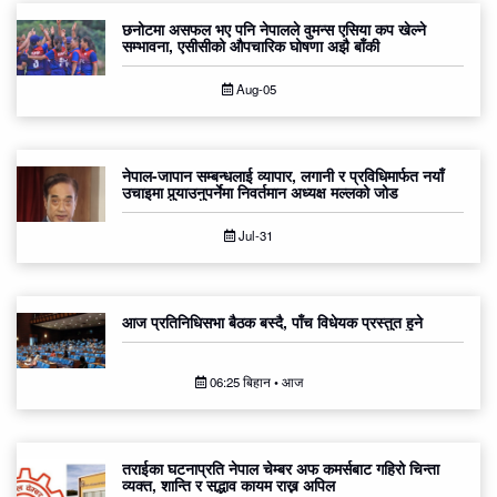
छनोटमा असफल भए पनि नेपालले वुमन्स एसिया कप खेल्ने
सम्भावना, एसीसीको औपचारिक घोषणा अझै बाँकी
Aug-05
नेपाल-जापान सम्बन्धलाई व्यापार, लगानी र प्रविधिमार्फत नयाँ
उचाइमा पुर्‍याउनुपर्नेमा निवर्तमान अध्यक्ष मल्लको जोड
Jul-31
आज प्रतिनिधिसभा बैठक बस्दै, पाँच विधेयक प्रस्तुत हुने
06:25 बिहान • आज
तराईका घटनाप्रति नेपाल चेम्बर अफ कमर्सबाट गहिरो चिन्ता
व्यक्त, शान्ति र सद्भाव कायम राख्न अपिल