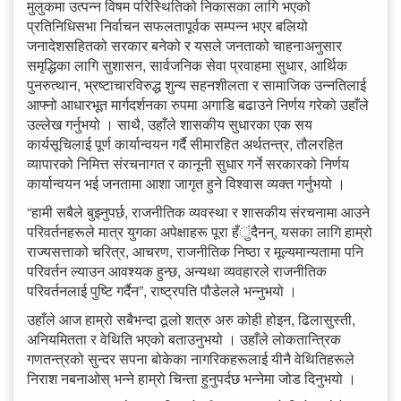
मुलुकमा उत्पन्न विषम परिस्थितिको निकासका लागि भएको
प्रतिनिधिसभा निर्वाचन सफलतापूर्वक सम्पन्न भएर बलियो
जनादेशसहितको सरकार बनेको र यसले जनताको चाहनाअनुसार
समृद्धिका लागि सुशासन, सार्वजनिक सेवा प्रवाहमा सुधार, आर्थिक
पुनरुत्थान, भ्रष्टाचारविरुद्ध शुन्य सहनशीलता र सामाजिक उन्नतिलाई
आफ्नो आधारभूत मार्गदर्शनका रुपमा अगाडि बढाउने निर्णय गरेको उहाँले
उल्लेख गर्नुभयो । साथै, उहाँले शासकीय सुधारका एक सय
कार्यसूचिलाई पूर्ण कार्यान्वयन गर्दै सीमारहित अर्थतन्त्र, तौलरहित
व्यापारको निमित्त संरचनागत र कानूनी सुधार गर्ने सरकारको निर्णय
कार्यान्वयन भई जनतामा आशा जागृत हुने विश्वास व्यक्त गर्नुभयो ।
“हामी सबैले बुझ्नुपर्छ, राजनीतिक व्यवस्था र शासकीय संरचनामा आउने
परिवर्तनहरूले मात्र युगका अपेक्षाहरू पूरा हँुंदैनन्, यसका लागि हाम्रो
राज्यसत्ताको चरित्र, आचरण, राजनीतिक निष्ठा र मूल्यमान्यतामा पनि
परिवर्तन ल्याउन आवश्यक हुन्छ, अन्यथा व्यवहारले राजनीतिक
परिवर्तनलाई पुष्टि गर्दैन”, राष्ट्रपति पौडेलले भन्नुभयो ।
उहाँले आज हाम्रो सबैभन्दा ठूलो शत्रु अरु कोही होइन, ढिलासुस्ती,
अनियमितता र वेथिति भएको बताउनुभयो । उहाँले लोकतान्त्रिक
गणतन्त्रको सुन्दर सपना बोकेका नागरिकहरूलाई यीनै वेथितिहरूले
निराश नबनाओस् भन्ने हाम्रो चिन्ता हुनुपर्दछ भन्नेमा जोड दिनुभयो ।