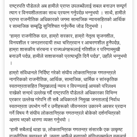
राष्ट्रपति पौडेलले अब हामीले प्राप्त उपलब्धीलाई सबल बनाउन सम्पूर्ण
त्याग र विनयशीलताका साथ प्रयत्न गर्नुपर्दछ भन्नुभयो । साथै, हामीले
प्राप्त राजनीतिक अधिकारको जगमा सामाजिक न्यायसहितको आर्थिक
र सामाजिक सम्बृद्धि सुनिश्चित गर्नुपर्नेमा जोड दिनुभयो ।
“हाम्रा राजनीतिक दल, हाम्रो सरकार, हाम्रो नेतृत्व सृजनशील,
विनयशील र जनउत्तरदायी तथा चरित्रवान र आचरणशील हुनैपर्दछ,
हाम्रा शासकीय संरचना र राज्यअंगहरूलाई गतिशील र परिणाममुखी
बनाउनै पर्दछ, हामीले सशासनको प्रत्याभूति दिनै पर्दछ”, उहाँले भन्नुभयो
।
हाम्रो संविधानले निर्दिष्ट गरेको संघीय लोकतान्त्रिक गणतन्त्रले
नागरिकको राजनीतिक, आर्थिक, सामाजिक, धार्मिक र सांस्कृतिक
स्वतन्त्रतासहित निमुखालाई न्याय र विपन्नलाई आयको परिलक्ष्य
राखेको सन्दर्भ उल्लेख गर्दै राष्ट्रपति पौडेलले अधिकारका विभिन्न
प्रकार उल्लेख गरेपनि ती सबै अधिकारले निमुखा जनतालाई निर्वाध
स्वतन्त्रता उपभोग गर्ने र उनीहरूको जीवनस्तर उकास्ने अवसर प्रदान
गर्ने विषय नै संघीय लोकतान्त्रिक गणतन्त्रले बोकेको दर्शनभित्रको
अन्र्तय भएको धारणा व्यक्त गर्नुभयो ।
“हामी सबैलाई थाहा छ, लोकतान्त्रिक गणतन्त्र संसारकै एक उत्कृष्ट
राजनीतिक व्यवस्था हो, जनता आफैंले बनाएको संविधानमार्फत यसलाई