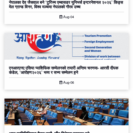
नेपालका देव जैसवाल बने ‘टुरिज्म एम्बासडर युनिभर्स इन्टरनेशनल २०२६’ किड्स
मेल ग्रान्ड विनर, विश्व मञ्चमा नेपालको गौरव उच्च
Aug-04
एनआरएनए एसिया प्याशिफिक सम्मेलनको तयारी अन्तिम चरणमा- आरसी दीपक
कंडेल, ‘आरोहण२०२६’ भव्य र सभ्य सम्मेलन हुने
Aug-06