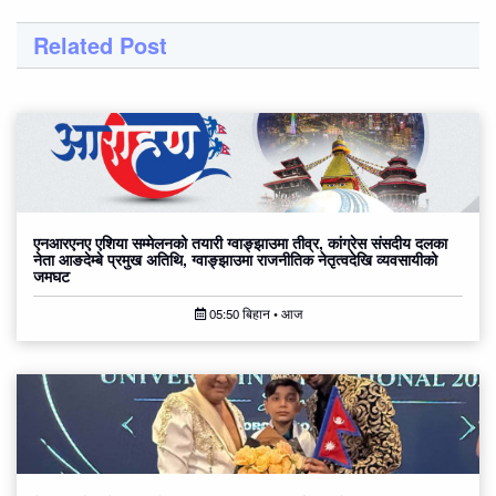
Related Post
एनआरएनए एशिया सम्मेलनको तयारी ग्वाङ्झाउमा तीव्र, कांग्रेस संसदीय दलका
नेता आङदेम्बे प्रमुख अतिथि, ग्वाङ्झाउमा राजनीतिक नेतृत्वदेखि व्यवसायीको
जमघट
05:50 बिहान • आज