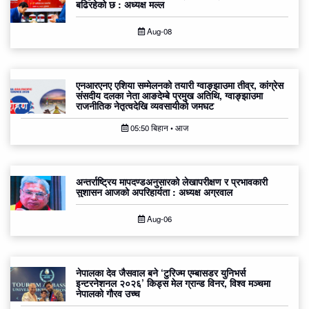
बढिरहेको छ : अध्यक्ष मल्ल
Aug-08
एनआरएनए एशिया सम्मेलनको तयारी ग्वाङ्झाउमा तीव्र, कांग्रेस
संसदीय दलका नेता आङदेम्बे प्रमुख अतिथि, ग्वाङ्झाउमा
राजनीतिक नेतृत्वदेखि व्यवसायीको जमघट
05:50 बिहान • आज
अन्तर्राष्ट्रिय मापदण्डअनुसारको लेखापरीक्षण र प्रभावकारी
सुशासन आजको अपरिहार्यता : अध्यक्ष अग्रवाल
Aug-06
नेपालका देव जैसवाल बने ‘टुरिज्म एम्बासडर युनिभर्स
इन्टरनेशनल २०२६’ किड्स मेल ग्रान्ड विनर, विश्व मञ्चमा
नेपालको गौरव उच्च