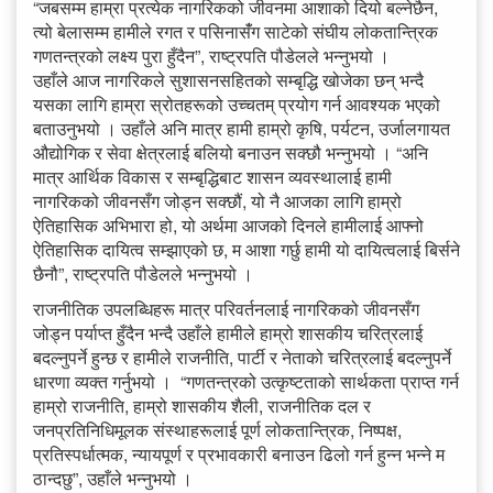
“जबसम्म हाम्रा प्रत्येक नागरिकको जीवनमा आशाको दियो बल्नेछैन,
त्यो बेलासम्म हामीले रगत र पसिनासँंग साटेको संघीय लोकतान्त्रिक
गणतन्त्रको लक्ष्य पुरा हुँदैन”, राष्ट्रपति पौडेलले भन्नुभयो ।
उहाँले आज नागरिकले सुशासनसहितको सम्बृद्धि खोजेका छन् भन्दै
यसका लागि हाम्रा स्रोतहरूको उच्चतम् प्रयोग गर्न आवश्यक भएको
बताउनुभयो । उहाँले अनि मात्र हामी हाम्रो कृषि, पर्यटन, उर्जालगायत
औद्योगिक र सेवा क्षेत्रलाई बलियो बनाउन सक्छौ भन्नुभयो । “अनि
मात्र आर्थिक विकास र सम्बृद्धिबाट शासन व्यवस्थालाई हामी
नागरिकको जीवनसँग जोड्न सक्छौं, यो नै आजका लागि हाम्रो
ऐतिहासिक अभिभारा हो, यो अर्थमा आजको दिनले हामीलाई आफ्नो
ऐतिहासिक दायित्व सम्झाएको छ, म आशा गर्छु हामी यो दायित्वलाई बिर्सने
छैनौ”, राष्ट्रपति पौडेलले भन्नुभयो ।
राजनीतिक उपलब्धिहरू मात्र परिवर्तनलाई नागरिकको जीवनसँग
जोड्न पर्याप्त हुँदैन भन्दै उहाँले हामीले हाम्रो शासकीय चरित्रलाई
बदल्नुपर्ने हुन्छ र हामीले राजनीति, पार्टी र नेताको चरित्रलाई बदल्नुपर्ने
धारणा व्यक्त गर्नुभयो । “गणतन्त्रको उत्कृष्टताको सार्थकता प्राप्त गर्न
हाम्रो राजनीति, हाम्रो शासकीय शैली, राजनीतिक दल र
जनप्रतिनिधिमूलक संस्थाहरूलाई पूर्ण लोकतान्त्रिक, निष्पक्ष,
प्रतिस्पर्धात्मक, न्यायपूर्ण र प्रभावकारी बनाउन ढिलो गर्न हुन्न भन्ने म
ठान्दछु”, उहाँले भन्नुभयो ।