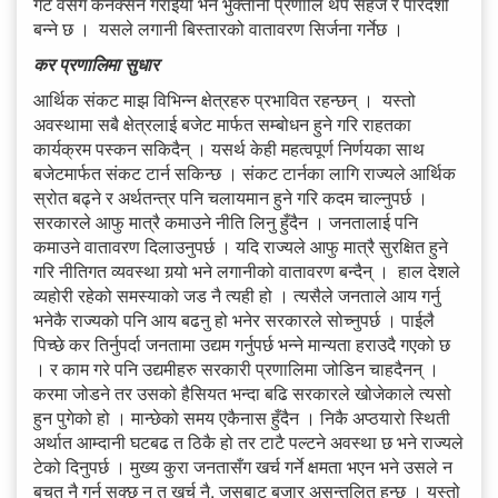
गेट वेसँग कनेक्सन गराईयो भने भुक्तानी प्रणालि थप सहज र पारदर्शी
बन्ने छ । यसले लगानी बिस्तारको वातावरण सिर्जना गर्नेछ ।
कर प्रणालिमा सुधार
आर्थिक संकट माझ विभिन्न क्षेत्रहरु प्रभावित रहन्छन् । यस्तो
अवस्थामा सबै क्षेत्रलाई बजेट मार्फत सम्बोधन हुने गरि राहतका
कार्यक्रम पस्कन सकिदैन् । यसर्थ केही महत्वपूर्ण निर्णयका साथ
बजेटमार्फत संकट टार्न सकिन्छ । संकट टार्नका लागि राज्यले आर्थिक
स्रोत बढ्ने र अर्थतन्त्र पनि चलायमान हुने गरि कदम चाल्नुपर्छ ।
सरकारले आफु मात्रै कमाउने नीति लिनु हुँदैन । जनतालाई पनि
कमाउने वातावरण दिलाउनुपर्छ । यदि राज्यले आफु मात्रै सुरक्षित हुने
गरि नीतिगत व्यवस्था गर्‍यो भने लगानीको वातावरण बन्दैन् । हाल देशले
व्यहोरी रहेको समस्याको जड नै त्यही हो । त्यसैले जनताले आय गर्नु
भनेकै राज्यको पनि आय बढनु हो भनेर सरकारले सोच्नुपर्छ । पाईलै
पिच्छे कर तिर्नुपर्दा जनतामा उद्यम गर्नुपर्छ भन्ने मान्यता हराउदै गएको छ
। र काम गरे पनि उद्यमीहरु सरकारी प्रणालिमा जोडिन चाहदैनन् ।
करमा जोडने तर उसको हैसियत भन्दा बढि सरकारले खोजेकाले त्यसो
हुन पुगेको हो । मान्छेको समय एकैनास हुँदैन । निकै अप्ठयारो स्थिती
अर्थात आम्दानी घटबढ त ठिकै हो तर टाटै पल्टने अवस्था छ भने राज्यले
टेको दिनुपर्छ । मुख्य कुरा जनतासँग खर्च गर्ने क्षमता भएन भने उसले न
बचत नै गर्न सक्छ न त खर्च नै, जसबाट बजार असन्तुलित हुन्छ । यस्तो