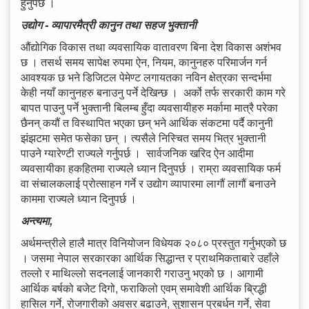
हुनुपर्छ ।
उद्योग - व्यापारमैत्री कानुन तथा सहज भुक्तानी
औंद्योगिक विकास तथा व्यवसायिक वातावरण बिना देश विकास अशंभव
छ । तसर्थ समय सापेक्ष रुपमा ऐन, नियम, कानुनहरु परिमार्जन गर्न
आवश्यक छ भने डिजिटल पेमेण्ट लगायतका नविन क्षेत्रका सन्दर्भमा
केही नयाँ कानुनहरु बनाउनु पर्ने देखिन्छ । अर्को तर्फ सरकारी काम गरे
बापत पाउनु पर्ने भुक्तानी बिलम्ब हुँदा व्यवसायीहरु मर्कामा मात्रै परेका
छैनन् कयौं त विस्थापित भएका छन् भने आर्थिक संकटमा पर्दै कानुनी
झंझटमा समेत फसेका छन् । त्यसैले निस्चित समय भित्र भुक्तानी
पाउने ग्यारेण्टी राज्यले गर्नुपर्छ । सार्वजनिक खरिद ऐन आदीमा
व्यवसायीका हकहितमा राज्यले ध्यान दिनुपर्छ । राम्रा व्यवसायिक फर्म
वा संचालकलाई प्रोत्साहन गर्ने र उद्योग व्यापारमा लागौं लागौं बनाउने
काममा राज्यले ध्यान दिनुपर्छ ।
अन्त्यमा,
अर्थमन्त्रीले हालै मात्र विनियोजन विधेयक २०८० प्रस्तुत गर्नुभएको छ
। जसमा नेपाल सरकारका आर्थिक सिद्धान्त र प्राथमिकताबारे उहाँले
तल्लो र माथिल्लो सदनलाई जानकारी गराउनु भएको छ । आगामी
आर्थिक बर्षको बजेट दिगो, फराकिलो एवम् समावेशी आर्थिक ब्रिद्धी
हासिल गर्ने, रोजगारीको अवसर बढाउने, सुशासन प्रबर्धन गर्ने, सेवा