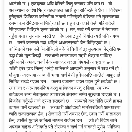
थालेको छ । एकदशक अघि देखिनै शिशु जन्मदर पनि कम छ ।यो
अवस्थामा स्वदेश भित्र चहलपहल खासै हुन सकिरहेको छैन् । विदेशमा
हुनेहरुले डिजिटल करेन्सीमा लगानी गरिरहेको देखिन्छ भने तुलनात्मक
रुपमा कम रेमिट्यान्स भित्रिएको छ । हुन त गएको केही महिनादेखी
रेमिट्यान्स भित्रिने क्रम बढेको छ । तर, खर्च गर्ने जमात नै नेपालमा
नहुँदा बजार सुनसान जस्तै छ। नेपालबाट हुने निर्यात त्यसै पनि नगण्य
छ । यस्तै कारणले गर्दा अहिले अर्थतन्त्रको चेन बिग्रिएको छ ।
कोभिडको धक्काले थिलोथिलो बनेको निजी क्षेत्र मुख्यतया पेट्रोलियम
पद्धार्थको मूल्यब्रिद्धी , राजधानी लगायतका शहरी क्षेत्रमा पार्किङ्
सुविधाको अभाव, चर्को बैंक व्याजदर जस्ता बिषयले आक्रान्त छ ।
‘घाँटी हेरेर हाड निल्नु’ भनेझै मानिसले आम्दानी अनुसार नै खर्च गर्ने हो ।
मौजुदा अवस्थामा आम्दानी भन्दा खर्च बेसी हुनेभएपछि मान्छेले आफुलाई
सिमित राख्दै गएका छन् । फलत बजारमा चहल पहल हुनै छाडेको छ ।
खाद्यान्न र अत्यावश्यकिय वस्तु बाहेकका वस्तु र शिक्षा, स्वास्थ्य
बाहेकका अन्य सेवामुलक व्यापारको क्षेत्रमा समेत सुस्तता छाएको छ ।
बिजनेश गर्नुपर्छ भन्ने ट्रेण्ड हराएको छ । राज्यको कर नीति उस्तै हायल
कायल पार्ने खालको छ । सरकारी ओहोदाको मान्छेप्रतिको आमधारणा
त्यति सकारात्मक छैन् ।रोजगारी गरौँ अवसर छैन्, उद्यम गरौँ वातावरण
छैन्, त्यसैले युवाले सजिलो माध्यम रोजेका छन् । त्यो हो विदेश जाने ।
अपवाद बाहेक अलिकति पढे लेखेका र खर्च गर्न सक्नेले युरोप अमेरिका