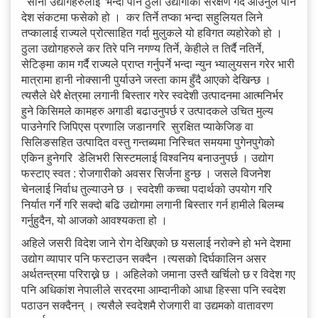
साना उद्योगहरुलाई भन्दा पनि ठुला उद्योगीको संरक्षण गर्दै आउनुले पनि
देश संकटमा फसेको हो । कर तिर्ने तप्का भन्दा सहुलियत लिने
तप्कालाई राज्यले प्रोत्साहित गर्दा मुलुकले यो हविगत व्यहोरेको हो ।
ठुला उद्योगहरुले कर तिरे पनि नगण्य तिर्ने, केहीले त तिर्दै नतिर्ने,
सेटिङ्मा काम गर्दै राज्यले प्राप्त गर्नुपर्ने भन्दा न्युन भ्यालुयसन गरेर भारी
मात्रामा हानी नोक्सानी पुर्याउने जस्ता काम हुँदै आएको देखिन्छ ।
त्यसैले धेरै क्षेत्रमा लगानी बिस्तार गरेर स्वदेशी उत्पादनमा आत्मनिर्भर
हुने किसिमले कामहरु अगाडी बढाउनुपर्छ र उत्पादकले उचित मुल्य
पाउनेगरि जिपिएस प्रणालि जडानगरि सुरक्षित प्याकेजिङ वा
सिलिङसहित उत्पादित वस्तु गन्तब्यमा निस्चित समयमा पुगेनपुगेको
एकिन हुनेगरि डेलिभरी सिस्टमलाई विश्वनिय बनाउनुपर्छ । उद्योग
फस्टाए स्वत : रोजगारीको अवसर सिर्जना हुन्छ । जसले विजनेश
चेनलाई निर्वाध तुल्याउने छ । स्वदेशी कच्चा पदार्थको उपयोग गरि
निर्यात गर्ने गरि सक्दो बढि उद्योगमा लगानी बिस्तार गर्न हामीले बिलम्ब
गर्नुहुदैन, यो आजको आवश्यकता हो ।
अहिले जसरी विदेश जाने रोग देखिएको छ यसलाई नरोक्ने हो भने देशमा
उद्योग व्यापार पनि फस्टाउन सक्दैन ।त्यसको दिर्घकालिन असर
अर्थतन्त्रमा परिराख्ने छ । अहिलेको जमाना उस्तै खर्चिलो छ र विदेश गए
पनि अधिकांश नेपालीले सरदरमा आम्दानीको आधा हिस्सा पनि स्वदेश
पठाउन सक्दैनन् । त्यसैले स्वदेशमै रोजगारी वा उद्यमको वातावरण