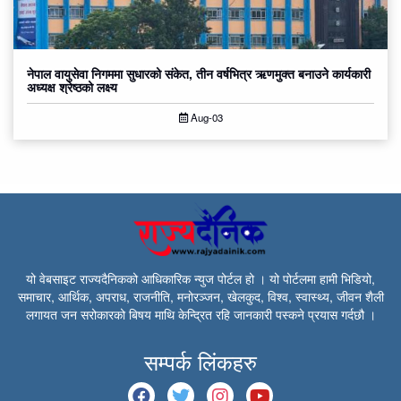
नेपाल वायुसेवा निगममा सुधारको संकेत, तीन वर्षभित्र ऋणमुक्त बनाउने कार्यकारी
अध्यक्ष श्रेष्ठको लक्ष्य
Aug-03
यो वेबसाइट राज्यदैनिकको आधिकारिक न्युज पोर्टल हो । यो पोर्टलमा हामी भिडियो,
समाचार, आर्थिक, अपराध, राजनीति, मनोरञ्जन, खेलकुद, विश्व, स्वास्थ्य, जीवन शैली
लगायत जन सरोकारको बिषय माथि केन्द्रित रहि जानकारी पस्कने प्रयास गर्दछौ ।
सम्पर्क लिंकहरु