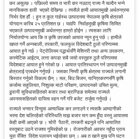
कर असुल्छ । पछिल्लो समय त भारी कर नउठाए राज्य नै चल्दैन भन्ने
मानसिकता हावी भएको देखिन्छ । त्यसैले हामी आयातमुखी अर्थतन्त्रमा
निर्भर देश हौं । हुन त कुल गार्हस्थ उत्पादनमा नेपालमा कृषि क्षेत्रको
योगदान करिब २५ प्रतिशत छ । यद्यपि निर्वाहमुखी कृषिमा सिमित
भएकाले उत्पादनमुखी अर्थतन्त्र हाम्रो होईन । त्यसका लागि
निर्यातयोग्य आय कि त कृषि उपजको आयात न्युन हुनु पर्छ । हामीले
खपत गर्ने अन्नबाली, तरकारी, फलफुल विदेशबाटै ठुलो परिणाममा
आयात हुने गर्छ । पेट्रोलियम पद्धार्थसँगै मेशिनरी तथा अन्य उपकरण,
कस्मेटिक आईटम, लत्ता कपडा सबै जसो वस्तुहरु ठुलै परिणाममा
विदेशबाट आयात हुने गरेको छ । आयात प्रतिस्थापन गर्न उत्पादनमुखी
क्षेत्रलाई प्रबर्धन गर्नुपर्छ । जसका निम्ती कृषि क्षेत्रमा राज्यले लगानी
बिस्तार गर्नुको विकल्प छैन् । मल, बिउ बिजन, यान्त्रिकरणसँगै कृषि
कर्जामा सहुलियत, निशुल्क माटो परिक्षण, उत्पादनको उचित मुल्य,
ढुवानी सुविधासहितको बजार तथा ब्राण्डिङ समेतमा राज्यले
अपनत्वसहितको दायित्व वहन गर्ने गरि बजेट तर्जुमा गर्नुपर्छ ।
राज्यले भन्सार विन्दुमा अत्याधिक कर लगाउने र त्यसकै आम्दानीको
भरमा देश चलिरहेको परिस्थिति माझ बजार माग कम हुँदा वस्तु आयातमा
केही कमी आएको छ । चोरी पैठारी, तस्करी बढनुले पनि आयातित
वस्तुबाट उठने राजश्व गुमिरहेको छ । रोजगारीको अवसर नहुँदा प्राय
युवा पँक्ति विदेश पलायन भईरहेका छन् । अब त खाने मुख पनि घटन