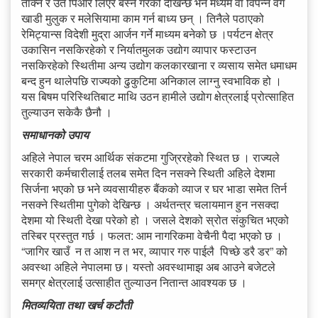
ताक्ने र उतै पिआर लिएर बस्ने गरेको देखिन्छ भने मध्यम वा विपन्न वर्ग
खाडी मुलुक र मलेसियामा काम गर्न बाध्य छन् । तिनैले पठाएको
रेमिट्यान्स विदेशी मुद्रा आर्जन गर्ने माध्यम बनेको छ ।पर्यटन क्षेत्र
उकासिन नसकिरहेको र निर्यातमुलक उद्योग व्यापार फस्टाउन
नसकिरहेको स्थितीमा अन्य उद्योग कलकारखाना र व्यसाय समेत धमाधम
बन्द हुन थालेपछि राज्यको ढुकुटिमा अनिकाल लाग्नु स्वभाविक हो ।
यस बिषम परिस्थितिबाट माथि उठन हामीले उद्योग क्षेत्रलाई प्रोत्साहित
तुल्याउन सकेकै छैनौ ।
समाधानको उपाय
अहिले नेपाल चरम आर्थिक संकटमा गुज्रिरहेको स्थित छ । राज्यले
सरकारी कर्मचारीलाई तलब समेत दिन नसक्ने स्थिती अहिले देशमा
सिर्जना भएको छ भने व्यवसायीहरु बैंकको व्याज र घर भाडा समेत तिर्न
नसक्ने स्थितीमा पुगेको देखिन्छ । अर्थतन्त्र चलायमान हुन नसक्दा
देशमा यो स्थिती देखा परेको हो । जसले देशको स्रोत संकुचित भएको
तस्बिर प्रस्तुत गर्छ । फलत: आम नागरिकमा वेचैनी पैदा भएको छ ।
“जागिर खाउँ न त आश न त भर, व्यापार गरु पाईलै पिच्छे डरै डर” को
अवस्था अहिले नेपालमा छ। यस्तो अवस्थामाझ अब आउने बजेटले
समग्र क्षेत्रलाई उत्साहीत तुल्याउन नितान्त आवश्यक छ ।
मितव्ययिता तथा खर्च कटौती