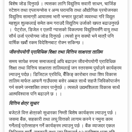
बिशेष जोड दिनुपर्छ । त्यसका लागि विद्युतिय सवारी साधन, चार्जिङ
स्टेशन तथा एप्लायन्सेस र अन्य घरायसि तथा औद्योगिक प्रयोजनका
विद्युतिय सामाग्री आयातमा भारी भन्सार छुटको व्यवस्था गरि विद्युत
महशुल शुल्कलाई समेत कम गराउदै विद्युतिय उर्जाको खपत बढाउनुपर्छ
। पेट्रोल, डिजेल र एलपी ग्यासको विकल्पमा विद्युतियसँगै वायु तथा
सौर्य उर्जा प्रयोगमा जोड दिनुपर्छ ।त्यसो हुन सक्यो भने मात्रै पनि
वार्षिक खर्बौ रकम विदेशिनबाट रोक्न सकिन्छ ।
जीवनोपयोगी प्राविधिक शिक्षा तथा वित्तिय साक्षरता तालिम
समय सापेक्ष रुपमा समाजलाई अघि बढाउन जीवनोपयोगी प्राविधिक
शिक्षा तथा वित्तिय साक्षरता तालिमलाई जन स्तरसम्म पुर्याउने कार्यक्रम
ल्याउनु पर्दछ। डिजिटल प्रविधि, बैँकिङ् कारोबार तथा शिप विकास
तालिम मार्फत आफनै गाउँघरमा बसेर अब्बल साथै सहजै जिविकोपार्जन
गर्न सक्ने जनशक्ति तयार पार्नुपर्छ । त्यसले उद्यमशिलता विकास साथै
आत्मविश्वास पनि बढाउने छ । ।
वित्तिय क्षेत्र सुधार
बजेटले वित्त क्षेत्रको सुधारका निम्ती बिशेष कार्यक्रम ल्याउनु पर्छ ।
जसमा बैंक, सहकारी तथा लघु वित्तको लागाम कस्ने र नमुना काम
गर्नेलाई प्रोत्साहन गर्ने कार्यक्रम ल्याउनु पर्छ । बैंक व्याजदर एकल
डिजिटमा झार्दै, सहकारी तथा लघु वित्तलाई १२ प्रतिशत भन्दा बढि