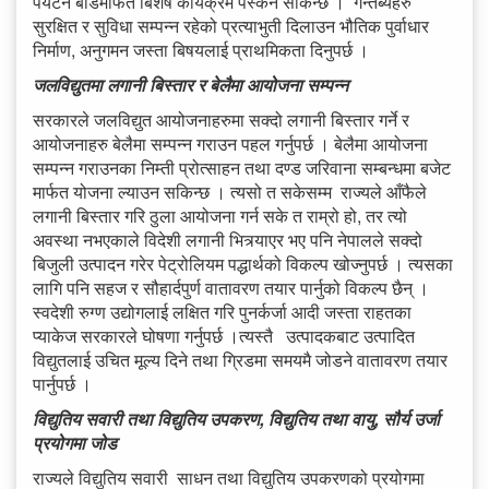
पर्यटन बोर्डमार्फत बिशेष कार्यक्रम पस्कन सकिन्छ । गन्तब्यहरु
सुरक्षित र सुविधा सम्पन्न रहेको प्रत्याभुती दिलाउन भौतिक पुर्वाधार
निर्माण, अनुगमन जस्ता बिषयलाई प्राथमिकता दिनुपर्छ ।
जलविद्युतमा लगानी बिस्तार र बेलैमा आयोजना सम्पन्न
सरकारले जलविद्युत आयोजनाहरुमा सक्दो लगानी बिस्तार गर्ने र
आयोजनाहरु बेलैमा सम्पन्न गराउन पहल गर्नुपर्छ । बेलैमा आयोजना
सम्पन्न गराउनका निम्ती प्रोत्साहन तथा दण्ड जरिवाना सम्बन्धमा बजेट
मार्फत योजना ल्याउन सकिन्छ । त्यसो त सकेसम्म राज्यले आँफैले
लगानी बिस्तार गरि ठुला आयोजना गर्न सके त राम्रो हो, तर त्यो
अवस्था नभएकाले विदेशी लगानी भित्र्याएर भए पनि नेपालले सक्दो
बिजुली उत्पादन गरेर पेट्रोलियम पद्धार्थको विकल्प खोज्नुपर्छ । त्यसका
लागि पनि सहज र सौहार्दपुर्ण वातावरण तयार पार्नुको विकल्प छैन् ।
स्वदेशी रुग्ण उद्योगलाई लक्षित गरि पुनर्कर्जा आदी जस्ता राहतका
प्याकेज सरकारले घोषणा गर्नुपर्छ ।त्यस्तै उत्पादकबाट उत्पादित
विद्युतलाई उचित मूल्य दिने तथा ग्रिडमा समयमै जोडने वातावरण तयार
पार्नुपर्छ ।
विद्युतिय सवारी तथा विद्युतिय उपकरण, विद्युतिय तथा वायु, सौर्य उर्जा
प्रयोगमा जोड
राज्यले विद्युतिय सवारी साधन तथा विद्युतिय उपकरणको प्रयोगमा