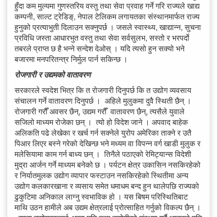
हुँदा कम मुल्यमा गुणस्तरिय वस्तु तथा सेवा प्रवाह गर्ने गरि राज्यले खाद्य
कम्पनी, साल्ट ट्रेडिङ्, नेपाल टेलिकम लगायतका संस्थानमार्फत राज्य
हुनुको प्रत्याभुती दिलाउन सक्नुपर्छ । जसले स्वास्थ्य, खाद्यान्न, सुचना
प्रविधि जस्ता आधारभुत वस्तु तथा सेवा सर्वसुलभ, सस्तो र भरपर्दो
तबरले प्राप्त छ है भन्ने सन्देश देओस् । यदि त्यसो हुन सक्यो भने
बजारमा मनपरितन्त्र निर्मुल पार्न सकिन्छ ।
रोजगारी र उद्यमको वातावरण
सरकारले स्वदेश भित्र कि त रोजगारी दिनुपर्छ कि त उद्योग व्यवसाय
संचालन गर्ने वातावरण दिनुपर्छ । अहिले मुलुकमा दुवै स्थिती छैन् ।
रोजगारी गरौँ अवसर छैन्, उद्यम गरौँ वातावरण छैन्, त्यसैले युवाले
सजिलो माध्यम रोजेका छन् । त्यो हो विदेश जाने । अपवाद बाहेक
अलिकति पढे लेखेका र खर्च गर्न सक्नेले युरोप अमेरिका ताक्ने र उतै
पिआर लिएर बस्ने गरेको देखिन्छ भने मध्यम वा विपन्न वर्ग खाडी मुलुक र
मलेसियामा काम गर्न बाध्य छन् । तिनैले पठाएको रेमिट्यान्स विदेशी
मुद्रा आर्जन गर्ने माध्यम बनेको छ । पर्यटन क्षेत्र उकासिन नसकिरहेको
र निर्यातमुलक उद्योग व्यापार फस्टाउन नसकिरहेको स्थितीमा अन्य
उद्योग कलकारखाना र व्यसाय समेत धमाधम बन्द हुन थालेपछि राज्यको
ढुकुटिमा अनिकाल लाग्नु स्वभाविक हो । यस बिषम परिस्थितिबाट
माथि उठन हामीले अब उद्यम क्षेत्रलाई प्रोत्साहित गर्नुको विकल्प छैन् ।