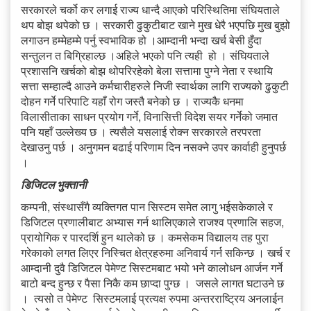
सरकारले चर्को कर लगाई राज्य धान्दै आएको परिस्थितिमा संघियताले
थप बोझ थपेको छ । सरकारी ढुकुटीबाट खाने मुख धेरै भएपछि मुख बुझो
लगाउन हम्मेहम्मे पर्नु स्वभाविक हो ।आम्दानी भन्दा खर्च बेसी हुँदा
सन्तुलन त बिग्रिहाल्छ ।अहिले भएको पनि त्यही हो । संघियताले
प्रशासनि खर्चको बोझ थोपरिरहेको बेला सत्तामा पुग्ने नेता र स्थायि
सत्ता सम्हाल्दै आउने कर्मचारीहरुले निजी स्वार्थका लागि राज्यको ढुकुटी
दोहन गर्ने परिपाटि यहाँ रोग जस्तै बनेको छ । राज्यकै धनमा
विलासीताका साधन प्रयोग गर्ने, विनासित्ती विदेश सयर गर्नेको जमात
पनि यहाँ उल्लेख्य छ । त्यसैले यसलाई रोक्न सरकारले तरपरता
देखाउनु पर्छ । अनुगमन बढाई परिणाम दिन नसक्ने उपर कार्वाही हुनुपर्छ
।
डिजिटल भुक्तानी
कम्पनी, संस्थासँगै व्यक्तिगत पान सिस्टम समेत लागु भईसकेकाले र
डिजिटल प्रणालीबाट अभ्यास गर्न थालिएकाले राजश्व प्रणालि सहज,
प्रायोगिक र पारदर्शि हुन थालेको छ । कमसेकम विद्यालय तह पुरा
गरेकाको लगत लिएर निस्चित क्षेत्रहरुमा अनिवार्य गर्न सकिन्छ । खर्च र
आम्दानी दुवै डिजिटल पेमेण्ट सिस्टमबाट भयो भने कालोधन आर्जन गर्ने
बाटो बन्द हुन्छ र पैसा निकै कम छाप्दा पुग्छ । जसले लागत घटाउने छ
। त्यसो त पेमेण्ट सिस्टमलाई प्रत्यक्ष रुपमा अन्तरराष्ट्रिय अनलाईन