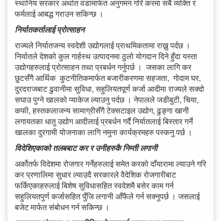
स्थानिय सरकार अर्थात वडामार्फत अनुगमन गरि करमा सबै व्यक्ति र
फर्मलाई आबद्ध गराउन सकिन्छ ।
निर्यातकर्तालाई प्रोत्साहन
राज्यले निर्यातजन्य स्वदेशी उद्योगलाई प्राथमिकतामा राख्नु पर्दछ ।
निर्यातले देशको कुल गार्हस्थ उत्पादनमा ठुलो योगदान दिने हुँदा यस्ता
उद्योगहरुलाई प्रोत्साहन तथा प्रबर्धन गर्नुपर्छ । जसका लागि कर
छुटसँगै आर्थिक कुटनीतिकमार्फत बजारीकरणमा सहजता, गोदाम घर,
दुरदराजबाट ढुवानीमा सुविधा, सहुलियतपूर्ण कर्जा आदीमा राज्यले सक्दो
सघाउ पुग्ने खालको प्याकेज ल्याउनु पर्दछ । नेपालले जडीबुटी, चिया,
कफी, हस्तकलाजन्य सामाग्रीसँगै टेक्सटाइल उद्योग, ढुङ्गा खानी
लगायतका धातु उद्योग आदीलाई प्रबर्धन गर्दै निर्यातलाई बिस्तार गर्ने
खालका दुरगामी योजनाका लागि नमुना कार्यक्रमहरु पस्कनु पर्छ ।
विदेशिएकाको तलबबाट कर र उनीहरुकै निम्ती लगानी
अर्कोतर्फ विदेशमा रोजगार गर्नेहरुलाई समेत करको दाँयारामा ल्याउने गरि
कर प्रणालिमा सुधार ल्याउदै सरकारले वैदेशिक रोजगारीबाट
फर्किएकाहरुलाई बिशेष सुविधासहित स्वदेशमै बसेर काम गर्न
सहुलियतपुर्ण कर्जासहित पुँजि लगानी आँफैले गर्न सक्नुपर्छ । जसलाई
बजेट मार्फत संबोधन गर्न सकिन्छ ।