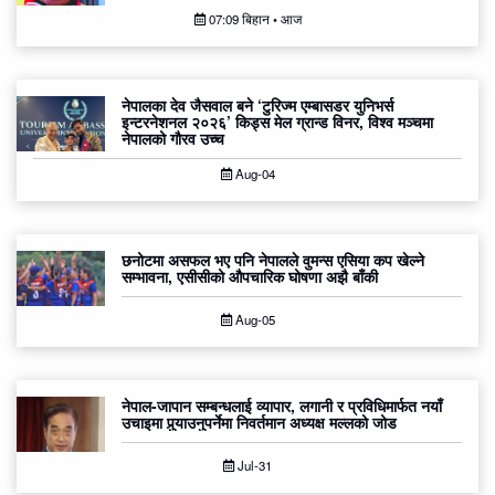
07:09 बिहान • आज
नेपालका देव जैसवाल बने ‘टुरिज्म एम्बासडर युनिभर्स
इन्टरनेशनल २०२६’ किड्स मेल ग्रान्ड विनर, विश्व मञ्चमा
नेपालको गौरव उच्च
Aug-04
छनोटमा असफल भए पनि नेपालले वुमन्स एसिया कप खेल्ने
सम्भावना, एसीसीको औपचारिक घोषणा अझै बाँकी
Aug-05
नेपाल-जापान सम्बन्धलाई व्यापार, लगानी र प्रविधिमार्फत नयाँ
उचाइमा पुर्‍याउनुपर्नेमा निवर्तमान अध्यक्ष मल्लको जोड
Jul-31