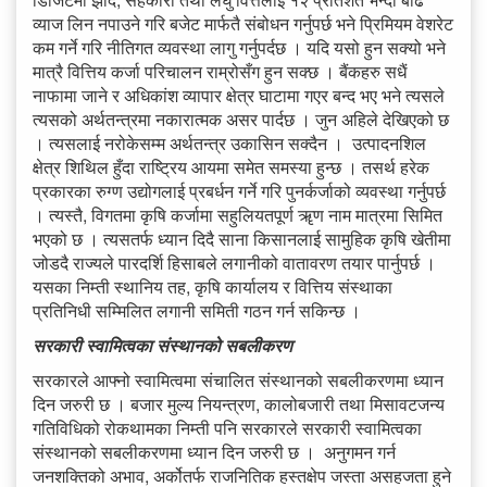
व्याज लिन नपाउने गरि बजेट मार्फतै संबोधन गर्नुपर्छ भने प्रिमियम वेशरेट
कम गर्ने गरि नीतिगत व्यवस्था लागु गर्नुपर्दछ । यदि यसो हुन सक्यो भने
मात्रै वित्तिय कर्जा परिचालन राम्रोसँग हुन सक्छ । बैंकहरु सधैं
नाफामा जाने र अधिकांश व्यापार क्षेत्र घाटामा गएर बन्द भए भने त्यसले
त्यसको अर्थतन्त्रमा नकारात्मक असर पार्दछ । जुन अहिले देखिएको छ
। त्यसलाई नरोकेसम्म अर्थतन्त्र उकासिन सक्दैन । उत्पादनशिल
क्षेत्र शिथिल हुँदा राष्ट्रिय आयमा समेत समस्या हुन्छ । तसर्थ हरेक
प्रकारका रुग्ण उद्योगलाई प्रबर्धन गर्ने गरि पुनर्कर्जाको व्यवस्था गर्नुपर्छ
। त्यस्तै, विगतमा कृषि कर्जामा सहुलियतपूर्ण ॠण नाम मात्रमा सिमित
भएको छ । त्यसतर्फ ध्यान दिदै साना किसानलाई सामुहिक कृषि खेतीमा
जोडदै राज्यले पारदर्शि हिसाबले लगानीको वातावरण तयार पार्नुपर्छ ।
यसका निम्ती स्थानिय तह, कृषि कार्यालय र वित्तिय संस्थाका
प्रतिनिधी सम्मिलित लगानी समिती गठन गर्न सकिन्छ ।
सरकारी स्वामित्वका संस्थानको सबलीकरण
सरकारले आफ्नो स्वामित्वमा संचालित संस्थानको सबलीकरणमा ध्यान
दिन जरुरी छ । बजार मुल्य नियन्त्रण, कालोबजारी तथा मिसावटजन्य
गतिविधिको रोकथामका निम्ती पनि सरकारले सरकारी स्वामित्वका
संस्थानको सबलीकरणमा ध्यान दिन जरुरी छ । अनुगमन गर्न
जनशक्तिको अभाव, अर्कोतर्फ राजनितिक हस्तक्षेप जस्ता असहजता हुने