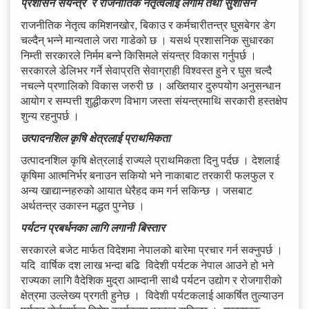
प्रशासन संयन्त्र र राजनीतिक नेतृत्वलाई लगाम तथा सुशासन
राजनीतिक नेतृत्व कमिशनखोर, बिकाउ र कर्मचारीतन्त्र घुसबेगर डेग
चल्दैन् भन्ने मान्यताले जरा गाडेको छ । यसर्थ प्रशासनिक सुधारका
निम्ती सरकारले निर्मम बन्ने किसिमले संयन्त्र विकास गर्नुपर्छ ।
सरकारले डेलिभर गर्ने सेवाप्रति सेवाग्राही विश्वस्त हुने र घुस चल्दै
नचल्ने प्रणालिको विकास जरुरी छ । अख्तियार दुरुपयोग अनुसन्धान
आयोग र सम्पत्ती शुद्धीकरण विभाग जस्ता संयन्त्रमाथि सरकारी हस्तक्षेप
शुन्य रहनुपर्छ ।
उत्पादनशिल कृषि क्षेत्रलाई प्राथमिकता
उत्पादनशिल कृषि क्षेत्रलाई राज्यले प्राथमिकता दिनु पर्दछ । देशलाई
कृषिमा आत्मनिर्भर बनाउन सकियो भने नाकाबाट तरकारी फलफुल र
अन्य खाद्यान्नहरुको आयात धेरैहद कम गर्न सकिन्छ । जसबाट
अर्थतन्त्र उकास्न मद्धत पुग्नेछ ।
पर्यटन प्रबर्धनका लागि लगानी बिस्तार
सरकारले बजेट मार्फत विदेशमा नेपालको बारेमा प्रचार गर्न सक्नुपर्छ ।
यदि वार्षिक दश लाख भन्दा बढि विदेशी पर्यटक नेपाल आउने हो भने
राज्यका लागि वैदेशिक मुद्रा आम्दानी साथै पर्यटन उद्योग र रोजगारीको
क्षेत्रमा उल्लेख्य प्रगती हुनेछ । विदेशी पर्यटकलाई आकर्षित तुल्याउन