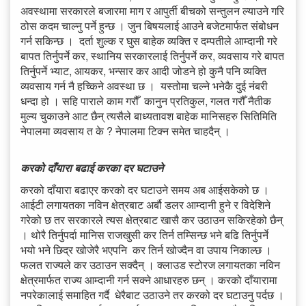
अवस्थामा सरकारले बजारमा माग र आपुर्ती बीचको सन्तुलन ल्याउने गरि
ठोस कदम चाल्नु पर्ने हुन्छ । जुन बिषयलाई आउने बजेटमार्फत संबोधन
गर्न सकिन्छ । दर्ता शुल्क र घुस बाहेक व्यक्ति र दम्पतीले आम्दानी गरे
बापत तिर्नुपर्ने कर, स्थानिय सरकारलाई तिर्नुपर्ने कर, व्यवसाय गरे बापत
तिर्नुपर्ने भ्याट, आयकर, भन्सार कर आदी जोडने हो कुनै पनि व्यक्ति
व्यवसाय गर्न नै हच्किने अवस्था छ । यस्तोमा चल्ने भनेकै दुई नंबरी
धन्दा हो । सहि पाराले काम गरौँ कानुन प्रतिकुल, गलत गरौँ नैतीक
मुल्य चुकाउने आट छैन् त्यसैले बाध्यतावश बाहेक मानिसहरु सितिमिति
नेपालमा व्यवसाय त के ? नेपालमा टिक्न समेत चाहदैन् ।
करको दाँयारा बढाई करका दर घटाउने
करको दाँयारा बढाएर करको दर घटाउने समय अब आईसकेको छ ।
आईटी लगायतका नविन क्षेत्रबाट अर्बौ डलर आम्दानी हुने र विदेशिने
गरेको छ तर सरकारले त्यस क्षेत्रबाट खासै कर उठाउन सकिरहेको छैन्
। थोरै तिर्नुपर्दा मानिस राजखुसी कर तिर्न तम्सिन्छ भने बढि तिर्नुपर्ने
भयो भने छिद्र खोजेरै भएपनि कर तिर्न खोज्दैन वा उपाय निकाल्छ ।
फलत राज्यले कर उठाउन सक्दैन् । क्लाउड स्टोरज लगायतका नविन
क्षेत्रमार्फत राज्य आम्दानी गर्न सक्ने आधारहरु छन् । करको दाँयारामा
नपरेकालाई समाहित गर्दै धेरैबाट उठाउने तर करको दर घटाउनु पर्दछ ।