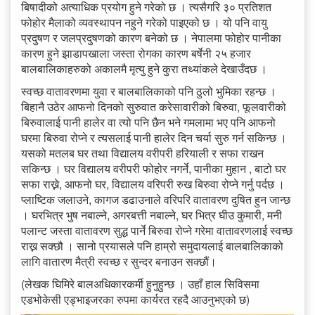
बिषादीको अत्याधिक प्रयोग हुने गरेको छ । त्यसैगरि ३० प्रतिशत
फोहोर मैलाको व्यवस्थापन नहुने गरेको पाइएको छ । यो पनि वायु
प्रदुषण र जलप्रदुषणको कारण बनेको छ । नेपालमा फोहोर पानीका
कारण हुने झाडापखाला जस्ता रोगका कारण बर्षेनी २५ हजार
बालबालिकाहरुको अकालमै मृत्यु हुने कुरा तथ्यांकले देखाउँदछ ।
स्वच्छ वातावरणमा युवा र बालबालिकाको पनि ठुलो भुमिका रहन्छ ।
बिहानै उठेर आफनो दिनको सुरुवात करेसावारीको बिरुवा, फूलवारीको
बिरुवालाई पानी हालेर वा त्यो पनि छैन भने गमलामा भए पनि आफनो
घरमा बिरुवा रोप्ने र त्यसलाई पानी हालेर दिन चर्या सुरु गर्न सकिन्छ ।
यसको मतलब घर तथा विद्यालय वरीपरी हरियाली र सफा राखन
सकिन्छ । घर विद्यालय वरीपरी फोहोर नगर्ने, पानीका मुहान , बाटो घर
सफा राख्ने, आफनो घर, विद्यालय वरिपरी रुख बिरुवा रोप्ने गर्नु पर्दछ ।
प्लाष्टिक जलाउने, कागज डढाउनाले वरिपरि वातावरण दुषित हुन जान्छ
। घरभित्र भुष नबाल्ने, अगरबत्ती नबाल्ने, घर भित्र घीउ कुमारी, मनी
पलान्ट जस्ता वातावरण सुद्ध पार्ने बिरुवा रोप्ने गरेमा वातावरणलाई स्वच्छ
राख्न सक्छौ । सानो प्रयासले पनि हाम्रो समुदायलाई बालबालिकाको
लागि वातारण मैत्री स्वच्छ र सुन्दर बनाउन सक्छौं।
(लेखक घिमिरे बालअधिकारकर्मी हुनुहुन्छ । उहाँ हाल सिविसमा
एडभोकेसी एड्भाइजरका रुपमा कार्यरत रहदै आउनुभएको छ)