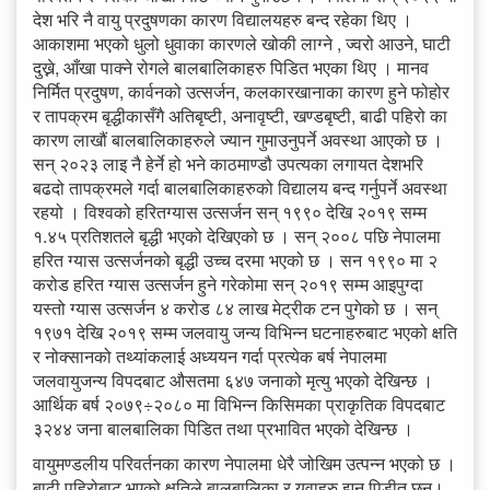
देश भरि नै वायु प्रदुषणका कारण विद्यालयहरु बन्द रहेका थिए ।
आकाशमा भएको धुलो धुवाका कारणले खोकी लाग्ने , ज्वरो आउने, घाटी
दुख्ने, आँखा पाक्ने रोगले बालबालिकाहरु पिडित भएका थिए । मानव
निर्मित प्रदुषण, कार्वनको उत्सर्जन, कलकारखानाका कारण हुने फोहोर
र तापक्रम बृद्धीकासँगै अतिबृष्टी, अनावृष्टी, खण्डबृष्टी, बाढी पहिरो का
कारण लाखौं बालबालिकाहरुले ज्यान गुमाउनुपर्ने अवस्था आएको छ ।
सन् २०२३ लाइ नै हेर्ने हो भने काठमाण्डौ उपत्यका लगायत देशभरि
बढदो तापक्रमले गर्दा बालबालिकाहरुको विद्यालय बन्द गर्नुपर्ने अवस्था
रहयो । विश्वको हरितग्यास उत्सर्जन सन् १९९० देखि २०१९ सम्म
१.४५ प्रतिशतले बृद्धी भएको देखिएको छ । सन् २००८ पछि नेपालमा
हरित ग्यास उत्सर्जनको बृद्धी उच्च दरमा भएको छ । सन १९९० मा २
करोड हरित ग्यास उत्सर्जन हुने गरेकोमा सन् २०१९ सम्म आइपुग्दा
यस्तो ग्यास उत्सर्जन ४ करोड ८४ लाख मेट्रीक टन पुगेको छ । सन्
१९७१ देखि २०१९ सम्म जलवायु जन्य विभिन्न घटनाहरुबाट भएको क्षति
र नोक्सानको तथ्यांकलाई अध्ययन गर्दा प्रत्येक बर्ष नेपालमा
जलवायुजन्य विपदबाट औसतमा ६४७ जनाको मृत्यु भएको देखिन्छ ।
आर्थिक बर्ष २०७९÷२०८० मा विभिन्न किसिमका प्राकृतिक विपदबाट
३२४४ जना बालबालिका पिडित तथा प्रभावित भएको देखिन्छ ।
वायुमण्डलीय परिवर्तनका कारण नेपालमा धेरै जोखिम उत्पन्न भएको छ ।
बाढी पहिरोबाट भएको क्षतिले बालबालिका र युवाहरु झन पिडीत छन्।