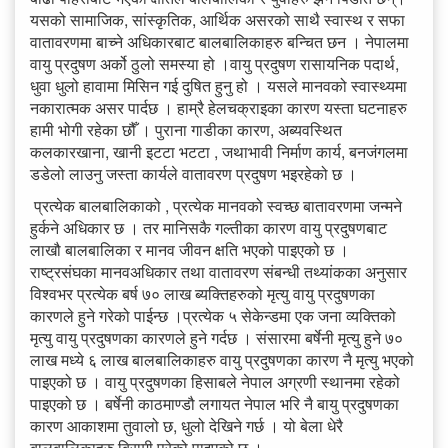
यसको सामाजिक, सांस्कृतिक, आर्थिक असरको साथै स्वास्थ र सफा
वातावरणमा बाच्ने अधिकारबाट बालबालिकाहरु बन्चित छन । नेपालमा
वायु प्रदुषण अर्को ठुलो समस्या हो ।वायु प्रदुषण रासायनिक पदार्थ,
धुवा धुलो हावामा मिसिन गई दुषित हुनु हो । यसले मानवको स्वास्थ्यमा
नकारात्मक असर पार्दछ । हाम्रै हेलचक्राइका कारण यस्ता घटनाहरु
हामी भोगी रहेका छौँ । पुराना गाडीका कारण, अब्यवस्थित
कलकारखाना, खानी इटटा भटटा , जथाभावी निर्माण कार्य, बनजंगलमा
डडेलो लाउनु जस्ता कार्यले वातावरण प्रदुषण भइरहेको छ ।
प्रत्येक बालबालिकाको , प्रत्येक मानवको स्वच्छ बातावरणमा जन्मने
हुर्कने अधिकार छ । तर मानिसकै गल्तीका कारण वायु प्रदुषणबाट
लाखौ बालबालिका र मानव जीवन क्षति भएको पाइएको छ ।
राष्ट्रसंघका मानवअधिकार तथा वातावरण संबन्धी तथ्यांकका अनुसार
विश्वभर प्रत्येक बर्ष ७० लाख ब्यक्तिहरुको मृत्यु वायु प्रदुषणका
कारणले हुने गरेको पाईन्छ ।प्रत्येक ५ सेकेन्डमा एक जना व्यक्तिको
मृत्यु वायु प्रदुषणका कारणले हुने गर्दछ । संसारमा बर्षेनी मृत्यु हुने ७०
लाख मध्ये ६ लाख बालबालिकाहरु वायु प्रदुषणका कारण नै मृत्यु भएको
पाइएको छ । वायु प्रदुषणका हिसाबले नेपाल अग्रणी स्थानमा रहेको
पाइएको छ । बर्षेनी काठमाण्डौ लगायत नेपाल भरि नै बायु प्रदुषणका
कारण आकाशमा तुवालो छ, धुलो देखिने गर्छ । यो बेला धेरै
बालबालिकाहरु बिरामी परेको पाइएको छ ।