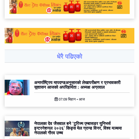
धेरै पढिएको
अन्तर्राष्ट्रिय मापदण्डअनुसारको लेखापरीक्षण र प्रभावकारी
सुशासन आजको अपरिहार्यता : अध्यक्ष अग्रवाल
07:09 बिहान • आज
नेपालका देव जैसवाल बने ‘टुरिज्म एम्बासडर युनिभर्स
इन्टरनेशनल २०२६’ किड्स मेल ग्रान्ड विनर, विश्व मञ्चमा
नेपालको गौरव उच्च