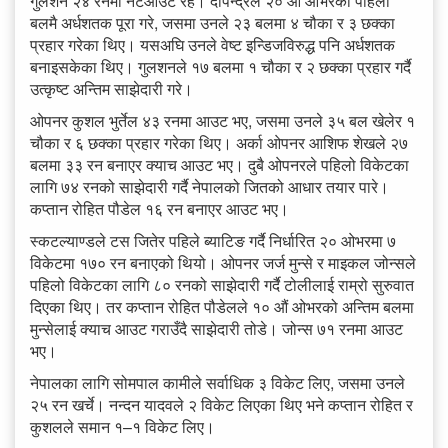
गुलशन २४ रनमा नटआउट रहे। दीपेन्द्रले २० औं ओभरको पहिलो
बलमै अर्धशतक पूरा गरे, जसमा उनले २३ बलमा ४ चौका र ३ छक्का
प्रहार गरेका थिए। यसअघि उनले वेष्ट इन्डिजविरुद्ध पनि अर्धशतक
बनाइसकेका थिए। गुलशनले १७ बलमा १ चौका र २ छक्का प्रहार गर्दै
उत्कृष्ट अन्तिम साझेदारी गरे।
ओपनर कुशल भुर्तेल ४३ रनमा आउट भए, जसमा उनले ३५ बल खेलेर १
चौका र ६ छक्का प्रहार गरेका थिए। अर्का ओपनर आशिफ शेखले २७
बलमा ३३ रन बनाएर क्याच आउट भए। दुबै ओपनरले पहिलो विकेटका
लागि ७४ रनको साझेदारी गर्दै नेपालको जितको आधार तयार पारे।
कप्तान रोहित पौडेल १६ रन बनाएर आउट भए।
स्कटल्याण्डले टस जितेर पहिले ब्याटिङ गर्दै निर्धारित २० ओभरमा ७
विकेटमा १७० रन बनाएको थियो। ओपनर जर्ज मुन्से र माइकल जोन्सले
पहिलो विकेटका लागि ८० रनको साझेदारी गर्दै टोलीलाई राम्रो सुरुवात
दिएका थिए। तर कप्तान रोहित पौडेलले १० औं ओभरको अन्तिम बलमा
मुन्सेलाई क्याच आउट गराउँदै साझेदारी तोडे। जोन्स ७१ रनमा आउट
भए।
नेपालका लागि सोमपाल कामीले सर्वाधिक ३ विकेट लिए, जसमा उनले
२५ रन खर्चे। नन्दन यादवले २ विकेट लिएका थिए भने कप्तान रोहित र
कुशलले समान १–१ विकेट लिए।