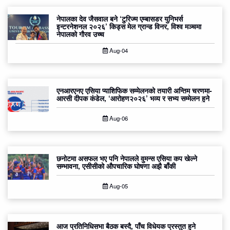
नेपालका देव जैसवाल बने ‘टुरिज्म एम्बासडर युनिभर्स
इन्टरनेशनल २०२६’ किड्स मेल ग्रान्ड विनर, विश्व मञ्चमा
नेपालको गौरव उच्च
Aug-04
एनआरएनए एसिया प्याशिफिक सम्मेलनको तयारी अन्तिम चरणमा-
आरसी दीपक कंडेल, ‘आरोहण२०२६’ भव्य र सभ्य सम्मेलन हुने
Aug-06
छनोटमा असफल भए पनि नेपालले वुमन्स एसिया कप खेल्ने
सम्भावना, एसीसीको औपचारिक घोषणा अझै बाँकी
Aug-05
आज प्रतिनिधिसभा बैठक बस्दै, पाँच विधेयक प्रस्तुत हुने