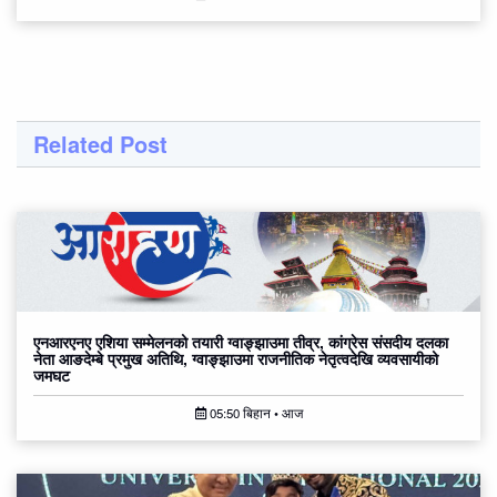
Related Post
एनआरएनए एशिया सम्मेलनको तयारी ग्वाङ्झाउमा तीव्र, कांग्रेस संसदीय दलका
नेता आङदेम्बे प्रमुख अतिथि, ग्वाङ्झाउमा राजनीतिक नेतृत्वदेखि व्यवसायीको
जमघट
05:50 बिहान • आज