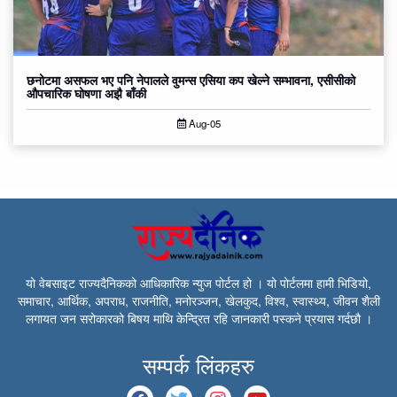
छनोटमा असफल भए पनि नेपालले वुमन्स एसिया कप खेल्ने सम्भावना, एसीसीको
औपचारिक घोषणा अझै बाँकी
Aug-05
यो वेबसाइट राज्यदैनिकको आधिकारिक न्युज पोर्टल हो । यो पोर्टलमा हामी भिडियो,
समाचार, आर्थिक, अपराध, राजनीति, मनोरञ्जन, खेलकुद, विश्व, स्वास्थ्य, जीवन शैली
लगायत जन सरोकारको बिषय माथि केन्द्रित रहि जानकारी पस्कने प्रयास गर्दछौ ।
सम्पर्क लिंकहरु