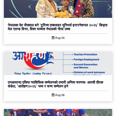
नेपालका देव जैसवाल बने ‘टुरिज्म एम्बासडर युनिभर्स इन्टरनेशनल २०२६’ किड्स
मेल ग्रान्ड विनर, विश्व मञ्चमा नेपालको गौरव उच्च
Aug-04
एनआरएनए एसिया प्याशिफिक सम्मेलनको तयारी अन्तिम चरणमा- आरसी दीपक
कंडेल, ‘आरोहण२०२६’ भव्य र सभ्य सम्मेलन हुने
Aug-06