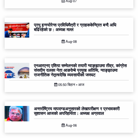
Aug-07
प्रभु इन्स्योरेन्स प्रविधिमैत्री र ग्राहककेन्द्रित बन्दै अघि
बढिरहेको छ : अध्यक्ष मल्ल
Aug-08
एनआरएनए एशिया सम्मेलनको तयारी ग्वाङ्झाउमा तीव्र, कांग्रेस
संसदीय दलका नेता आङदेम्बे प्रमुख अतिथि, ग्वाङ्झाउमा
राजनीतिक नेतृत्वदेखि व्यवसायीको जमघट
05:50 बिहान • आज
अन्तर्राष्ट्रिय मापदण्डअनुसारको लेखापरीक्षण र प्रभावकारी
सुशासन आजको अपरिहार्यता : अध्यक्ष अग्रवाल
Aug-06