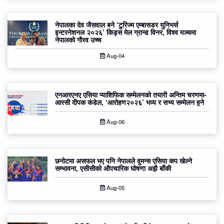
नेपालका देव जैसवाल बने ‘टुरिज्म एम्बासडर युनिभर्स
इन्टरनेशनल २०२६’ किड्स मेल ग्रान्ड विनर, विश्व मञ्चमा
नेपालको गौरव उच्च
Aug-04
एनआरएनए एसिया प्याशिफिक सम्मेलनको तयारी अन्तिम चरणमा-
आरसी दीपक कंडेल, ‘आरोहण२०२६’ भव्य र सभ्य सम्मेलन हुने
Aug-06
छनोटमा असफल भए पनि नेपालले वुमन्स एसिया कप खेल्ने
सम्भावना, एसीसीको औपचारिक घोषणा अझै बाँकी
Aug-05