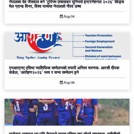
नेपालका देव जैसवाल बने ‘टुरिज्म एम्बासडर युनिभर्स इन्टरनेशनल २०२६’ किड्स
मेल ग्रान्ड विनर, विश्व मञ्चमा नेपालको गौरव उच्च
Aug-04
एनआरएनए एसिया प्याशिफिक सम्मेलनको तयारी अन्तिम चरणमा- आरसी दीपक
कंडेल, ‘आरोहण२०२६’ भव्य र सभ्य सम्मेलन हुने
Aug-06
छनोटमा असफल भए पनि नेपालले वुमन्स एसिया कप खेल्ने सम्भावना, एसीसीको