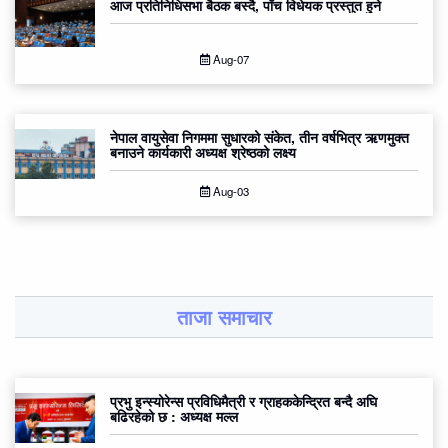
आज प्रतिनिधिसभा बैठक बस्दै, पाँच विधेयक प्रस्तुत हुने
Aug-07
नेपाल वायुसेवा निगममा सुधारको संकेत, तीन वर्षभित्र ऋणमुक्त
बनाउने कार्यकारी अध्यक्ष श्रेष्ठको लक्ष्य
Aug-03
ताजा समाचार
प्रभु इन्स्योरेन्स प्रविधिमैत्री र ग्राहककेन्द्रित बन्दै अघि
बढिरहेको छ : अध्यक्ष मल्ल